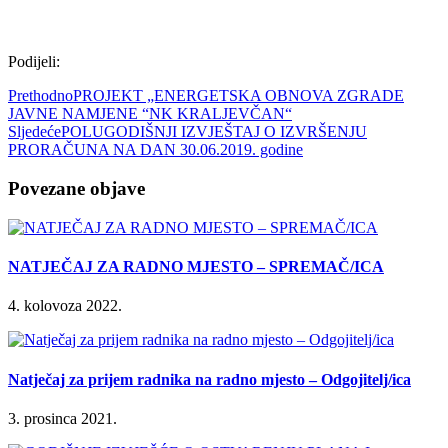
Podijeli:
Prethodno
PROJEKT „ENERGETSKA OBNOVA ZGRADE
JAVNE NAMJENE “NK KRALJEVČAN“
Sljedeće
POLUGODIŠNJI IZVJEŠTAJ O IZVRŠENJU
PRORAČUNA NA DAN 30.06.2019. godine
Povezane objave
NATJEČAJ ZA RADNO MJESTO – SPREMAČ/ICA
4. kolovoza 2022.
Natječaj za prijem radnika na radno mjesto – Odgojitelj/ica
3. prosinca 2021.