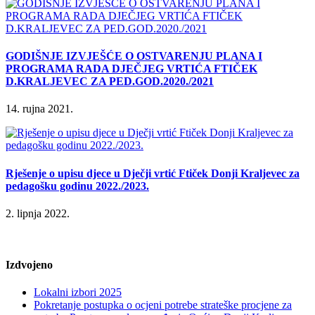
GODIŠNJE IZVJEŠĆE O OSTVARENJU PLANA I
PROGRAMA RADA DJEČJEG VRTIĆA FTIČEK
D.KRALJEVEC ZA PED.GOD.2020./2021
14. rujna 2021.
Rješenje o upisu djece u Dječji vrtić Ftiček Donji Kraljevec za
pedagošku godinu 2022./2023.
2. lipnja 2022.
Izdvojeno
Lokalni izbori 2025
Pokretanje postupka o ocjeni potrebe strateške procjene za