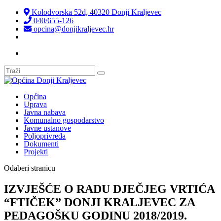
Kolodvorska 52d, 40320 Donji Kraljevec
040/655-126
opcina@donjikraljevec.hr
Transparentnost isplata
Općina
Uprava
Javna nabava
Komunalno gospodarstvo
Javne ustanove
Poljoprivreda
Dokumenti
Projekti
Odaberi stranicu
IZVJEŠĆE O RADU DJEČJEG VRTIĆA
“FTIČEK” DONJI KRALJEVEC ZA
PEDAGOŠKU GODINU 2018/2019.