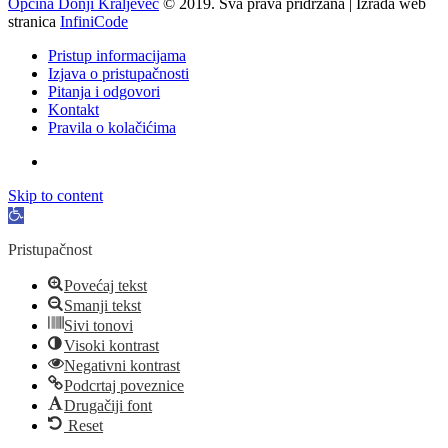
Općina Donji Kraljevec
© 2019. Sva prava pridržana | Izrada web
stranica
InfiniCode
Pristup informacijama
Izjava o pristupačnosti
Pitanja i odgovori
Kontakt
Pravila o kolačićima
Skip to content
Open
toolbar
Pristupačnost
Povećaj tekst
Smanji tekst
Sivi tonovi
Visoki kontrast
Negativni kontrast
Podcrtaj poveznice
Drugačiji font
Reset