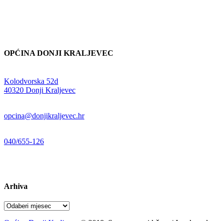
OPĆINA DONJI KRALJEVEC
Adresa:
Kolodvorska 52d
,
40320 Donji Kraljevec
E-mail:
opcina@donjikraljevec.hr
Telefon:
040/655-126
Radno vrijeme:
pon-pet 07-15 sati
Arhiva
Arhiva