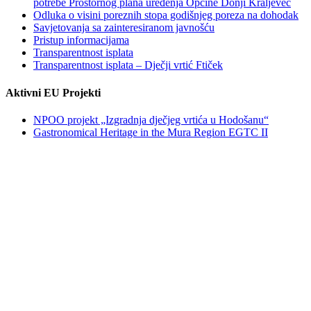
potrebe Prostornog plana uređenja Općine Donji Kraljevec
Odluka o visini poreznih stopa godišnjeg poreza na dohodak
Savjetovanja sa zainteresiranom javnošću
Pristup informacijama
Transparentnost isplata
Transparentnost isplata – Dječji vrtić Ftiček
Aktivni EU Projekti
NPOO projekt „Izgradnja dječjeg vrtića u Hodošanu“
Gastronomical Heritage in the Mura Region EGTC II