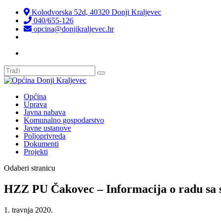
Kolodvorska 52d, 40320 Donji Kraljevec
040/655-126
opcina@donjikraljevec.hr
Transparentnost isplata
Općina
Uprava
Javna nabava
Komunalno gospodarstvo
Javne ustanove
Poljoprivreda
Dokumenti
Projekti
Odaberi stranicu
HZZ PU Čakovec – Informacija o radu sa
1. travnja 2020.