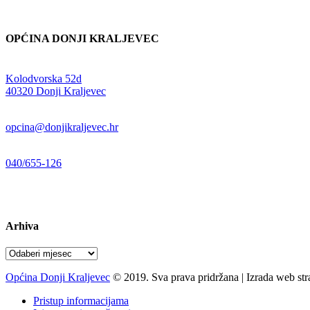
OPĆINA DONJI KRALJEVEC
Adresa:
Kolodvorska 52d
,
40320 Donji Kraljevec
E-mail:
opcina@donjikraljevec.hr
Telefon:
040/655-126
Radno vrijeme:
pon-pet 07-15 sati
Arhiva
Arhiva
Općina Donji Kraljevec
© 2019. Sva prava pridržana | Izrada web st
Pristup informacijama