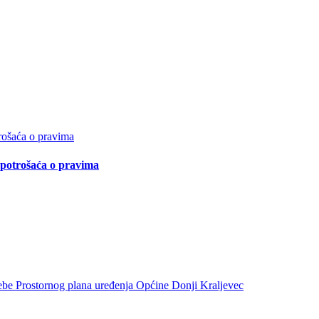
e potrošaća o pravima
trebe Prostornog plana uređenja Općine Donji Kraljevec