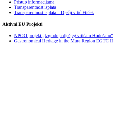
Pristup informacijama
Transparentnost isplata
Transparentnost isplata – Dječji vrtić Ftiček
Aktivni EU Projekti
NPOO projekt „Izgradnja dječjeg vrtića u Hodošanu“
Gastronomical Heritage in the Mura Region EGTC II