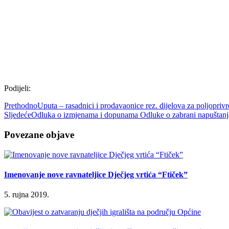
Podijeli:
Prethodno
Uputa – rasadnici i prodavaonice rez. dijelova za poljopriv
Sljedeće
Odluka o izmjenama i dopunama Odluke o zabrani napuštanja
Povezane objave
Imenovanje nove ravnateljice Dječjeg vrtića “Ftiček”
5. rujna 2019.