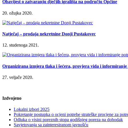
Obavijest o zatvaranju dječjih igrališta na području Općine
20. ožujka 2020.
Natječaj – prodaja nekretnine Donji Pustakovec
12. studenoga 2021.
Organizirana izmjera tlaka i šećera, provjera vida i informiranj
27. veljače 2020.
Izdvojeno
Lokalni izbori 2025
Pokretanje postupka o ocjeni potrebe strateške procjene za po
Odluka o visini poreznih stopa godišnjeg poreza na dohodak
Savjetovanja sa zainteresiranom javnošću