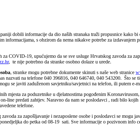
niji dobili informacije da dio naših stranaka traži propusnice kako bi
ćim informacijama, s obzirom da nema nikakve potrebe za izdavanjem pr
h za COVID-19, upućujemo da se sve usluge Hrvatskog zavoda za zapošl
z.hr
, te nije potrebno da stranke osobno dolaze u urede.
osoba
, stranke mogu potrebne dokumente skinuti s naše web stranice
w
nas nazvati na telefone 040 396816, 040 646740, 040 543200. Što se tič
mogu se javiti zaduženom savjetniku/savjetnici na telefon, ili putem e-ma
radnih mjesta za poduzetnike u djelatnostima pogođenim Koronavirusom,
on-line predati zahtjev. Naravno da nam se poslodavci , radi bilo kojih 
navedene telefone.
 zavoda za zapošljavanje i nezaposlene osobe i poslodavci se mogu jav
 ponedjeljka do petka od 08-19 sati. Sve informacije o pozivnom info ce