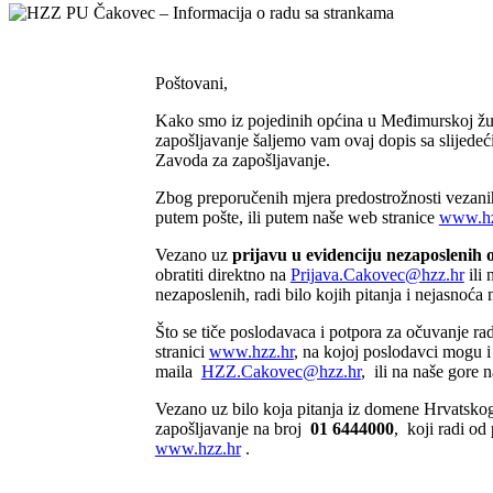
Poštovani,
Kako smo iz pojedinih općina u Međimurskoj župa
zapošljavanje šaljemo vam ovaj dopis sa slijede
Zavoda za zapošljavanje.
Zbog preporučenih mjera predostrožnosti vezani
putem pošte, ili putem naše web stranice
www.hz
Vezano uz
prijavu u evidenciju nezaposlenih 
obratiti direktno na
Prijava.Cakovec@hzz.hr
ili 
nezaposlenih, radi bilo kojih pitanja i nejasnoća 
Što se tiče poslodavaca i potpora za očuvanje 
stranici
www.hzz.hr
, na kojoj poslodavci mogu i 
maila
HZZ.Cakovec@hzz.hr
, ili na naše gore 
Vezano uz bilo koja pitanja iz domene Hrvatskog
zapošljavanje na broj
01 6444000
, koji radi od
www.hzz.hr
.