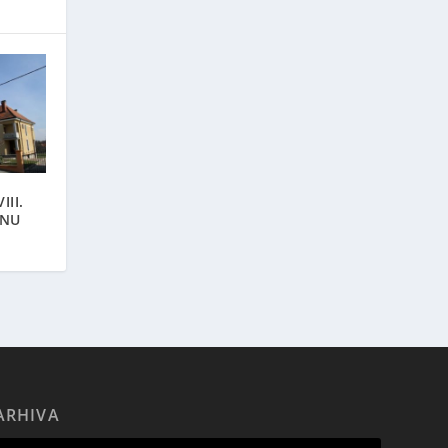
III.
INU
ARHIVA