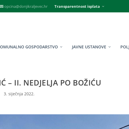
opcina@donjikraljevec.hr
Transparentnost isplata
KOMUNALNO GOSPODARSTVO
JAVNE USTANOVE
POL
IĆ – II. NEDJELJA PO BOŽIĆU
3. siječnja 2022.