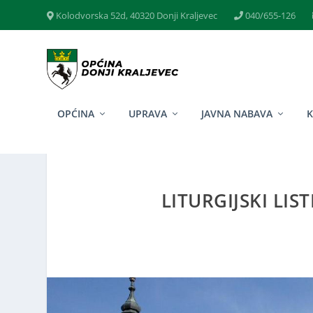
Kolodvorska 52d, 40320 Donji Kraljevec
040/655-126
OPĆINA
UPRAVA
JAVNA NABAVA
LITURGIJSKI LIST