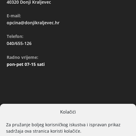
40320 Donji Kraljevec
E-mail:
opcina@donjikraljevec.hr
Telefon:
040/655-126
Radno vrijeme:
pon-pet 07-15 sati
Kolačići
ARHIVA
Za pružanje boljeg korisničkog iskustva i ispravan prikaz
sadržaja ova stranica koristi kolačiće.