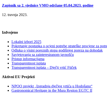
Zapisnik sa 2. sjednice VMO održane 05.04.2023. godine
12. travnja 2023.
Izdvojeno
Lokalni izbori 2025
Pokretanje postupka o ocjeni potrebe strateške procjene za po
Odluka o visini poreznih stopa godišnjeg poreza na dohodak
Savjetovanja sa zainteresiranom javnošću
Pristup informacijama
Transparentnost isplata
Transparentnost isplata – Dječji vrtić Ftiček
Aktivni EU Projekti
NPOO projekt „Izgradnja dječjeg vrtića u Hodošanu“
Gastronomical Heritage in the Mura Region EGTC II