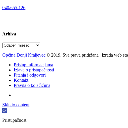
Telefon:
040/655-126
Radno vrijeme:
pon-pet 07-15 sati
Arhiva
Arhiva
Općina Donji Kraljevec
© 2019. Sva prava pridržana | Izrada web st
Pristup informacijama
Izjava o pristupačnosti
Pitanja i odgovori
Kontakt
Pravila o kolačićima
Skip to content
Open
toolbar
Pristupačnost