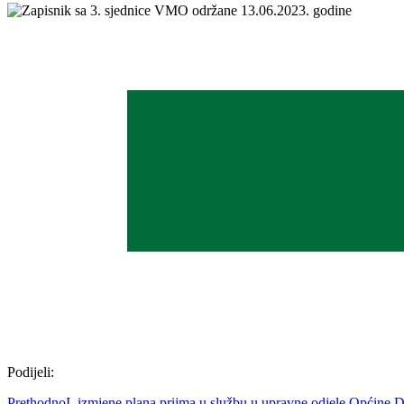
Podijeli:
Prethodno
I. izmjene plana prijma u službu u upravne odjele Općine 