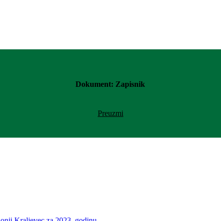
Dokument: Zapisnik
Preuzmi
Donji Kraljevec za 2023. godinu