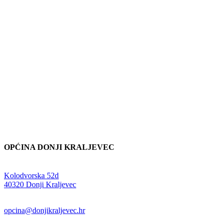
OPĆINA DONJI KRALJEVEC
Adresa:
Kolodvorska 52d
,
40320 Donji Kraljevec
E-mail:
opcina@donjikraljevec.hr