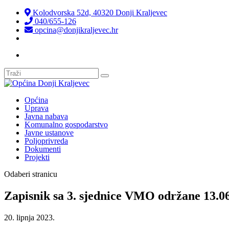
Kolodvorska 52d, 40320 Donji Kraljevec
040/655-126
opcina@donjikraljevec.hr
Transparentnost isplata
Općina
Uprava
Javna nabava
Komunalno gospodarstvo
Javne ustanove
Poljoprivreda
Dokumenti
Projekti
Odaberi stranicu
Zapisnik sa 3. sjednice VMO održane 13.06
20. lipnja 2023.