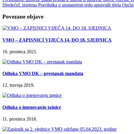
Sljedeće
I. izmjena Pravilnika o unutarnjem redu upravnih tijela Opći
Povezane objave
VMO – ZAPISNICI VIJEĆA 14. DO 18. SJEDNICA
16. prosinca 2021.
Odluka VMO DK – prestanak mandata
12. travnja 2019.
Odluka o imenovanju tajnice
11. prosinca 2018.