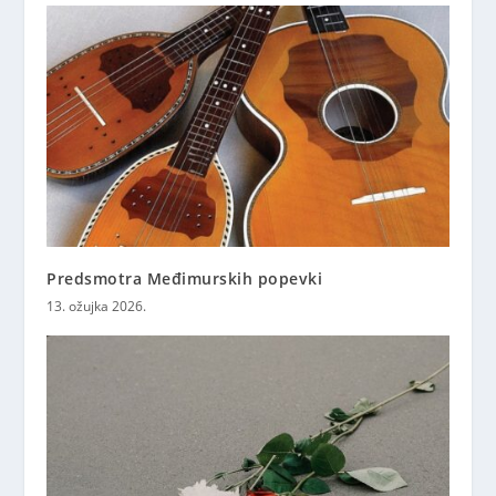
Predsmotra Međimurskih popevki
13. ožujka 2026.