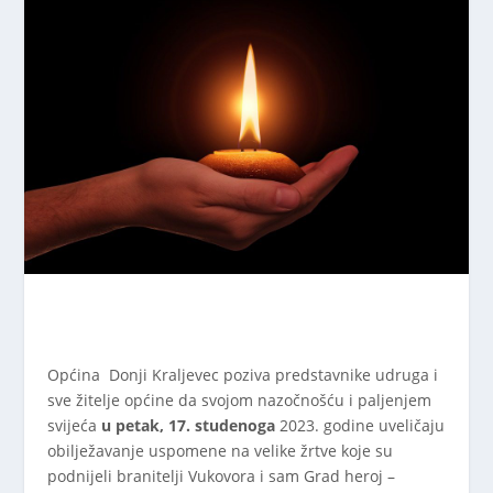
Općina Donji Kraljevec poziva predstavnike udruga i
sve žitelje općine da svojom nazočnošću i paljenjem
svijeća
u petak, 17. studenoga
2023. godine uveličaju
obilježavanje uspomene na velike žrtve koje su
podnijeli branitelji Vukovora i sam Grad heroj –