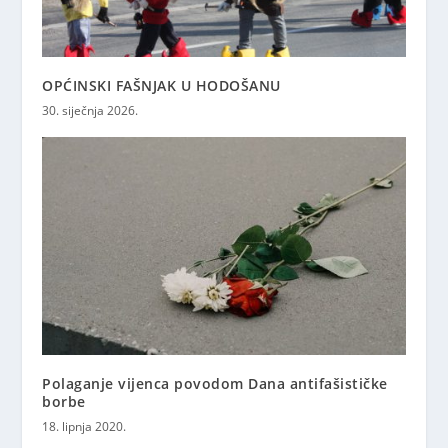
OPĆINSKI FAŠNJAK U HODOŠANU
30. siječnja 2026.
Polaganje vijenca povodom Dana antifašističke
borbe
18. lipnja 2020.