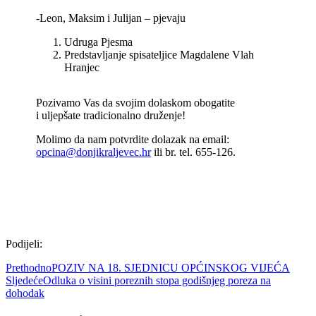
-Leon, Maksim i Julijan – pjevaju
Udruga Pjesma
Predstavljanje spisateljice Magdalene Vlah
Hranjec
Pozivamo Vas da svojim dolaskom obogatite
i uljepšate tradicionalno druženje!
Molimo da nam potvrdite dolazak na email:
opcina@donjikraljevec.hr
ili br. tel. 655-126.
Podijeli:
Prethodno
POZIV NA 18. SJEDNICU OPĆINSKOG VIJEĆA
Sljedeće
Odluka o visini poreznih stopa godišnjeg poreza na
dohodak