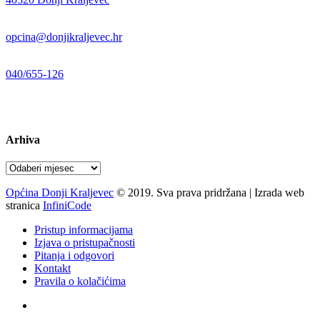
E-mail:
opcina@donjikraljevec.hr
Telefon:
040/655-126
Radno vrijeme:
pon-pet 07-15 sati
Arhiva
Arhiva
Općina Donji Kraljevec
© 2019. Sva prava pridržana | Izrada web
stranica
InfiniCode
Pristup informacijama
Izjava o pristupačnosti
Pitanja i odgovori
Kontakt
Pravila o kolačićima