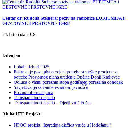
Centar dr. Rudolfa Steinera: poziv na radionice EURITMIJA i
GESTOVNE I PRSTOVNE IGRE
24. listopada 2018.
Izdvojeno
Lokalni izbori 2025
Pokretanje postupka o ocjeni potrebe strateške procjene za
potrebe Prostornog plana uređenja Općine Donji Kraljevec
Odluka o visini poreznih stopa godišnjeg poreza na dohodak
Savjetovanja sa zainteresiranom javnošću
Pristup informacijama
Transparentnost isplata
Transparentnost isplata – Dječji vrtić Ftiček
Aktivni EU Projekti
NPOO projekt „Izgradnja dječjeg vrtića u Hodošanu“