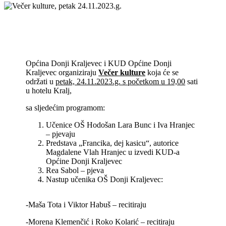
Općina Donji Kraljevec i KUD Općine Donji
Kraljevec organiziraju
Večer kulture
koja će se
održati u
petak, 24.11.2023.g. s početkom u 19,00
sati
u hotelu Kralj,
sa sljedećim programom:
Učenice OŠ Hodošan Lara Bunc i Iva Hranjec
– pjevaju
Predstava „Francika, dej kasicu“, autorice
Magdalene Vlah Hranjec u izvedi KUD-a
Općine Donji Kraljevec
Rea Sabol – pjeva
Nastup učenika OŠ Donji Kraljevec:
-Maša Tota i Viktor Habuš – recitiraju
-Morena Klemenčić i Roko Kolarić – recitiraju