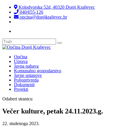
Kolodvorska 52d, 40320 Donji Kraljevec
040/655-126
opcina@donjikraljevec.hr
Transparentnost isplata
Općina
Uprava
Javna nabava
Komunalno gospodarstvo
Javne ustanove
Poljoprivreda
Dokumenti
Projekti
Odaberi stranicu
Večer kulture, petak 24.11.2023.g.
22. studenoga 2023.