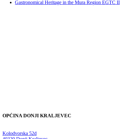
Gastronomical Heritage in the Mura Region EGTC II
OPĆINA DONJI KRALJEVEC
Adresa:
Kolodvorska 52d
,
40320 Donji Kraljevec