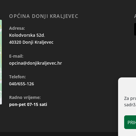
OPĆINA DONJI KRALJEVEC
Adresa:
Kolodvorska 52d
,
40320 Donji Kraljevec
E-mail:
opcina@donjikraljevec.hr
Telefon:
040/655-126
Radno vrijeme:
Za pr
pon-pet 07-15 sati
sadrža
PRI