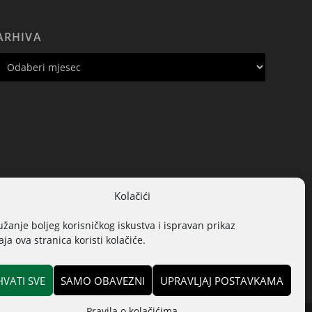
ARHIVA
Kolačići
užanje boljeg korisničkog iskustva i ispravan prikaz
ja ova stranica koristi kolačiće.
HVATI SVE
SAMO OBAVEZNI
UPRAVLJAJ POSTAVKAMA
Pravila o kolačićima