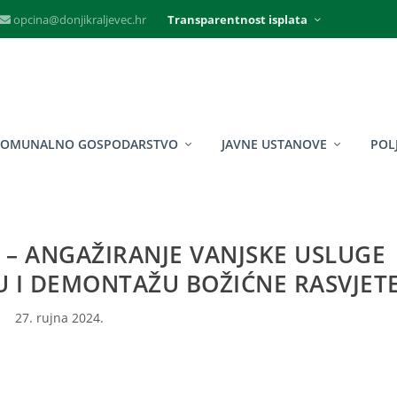
opcina@donjikraljevec.hr
Transparentnost isplata
KOMUNALNO GOSPODARSTVO
JAVNE USTANOVE
POL
– ANGAŽIRANJE VANJSKE USLUGE
 I DEMONTAŽU BOŽIĆNE RASVJET
27. rujna 2024.