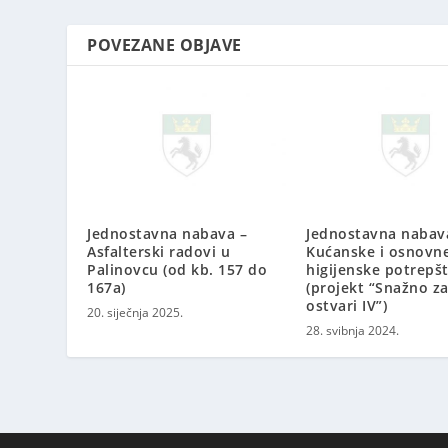
POVEZANE OBJAVE
Jednostavna nabava –
Jednostavna nabav
Asfalterski radovi u
Kućanske i osnovn
Palinovcu (od kb. 157 do
higijenske potrepš
167a)
(projekt “Snažno zaž
ostvari IV”)
20. siječnja 2025.
28. svibnja 2024.