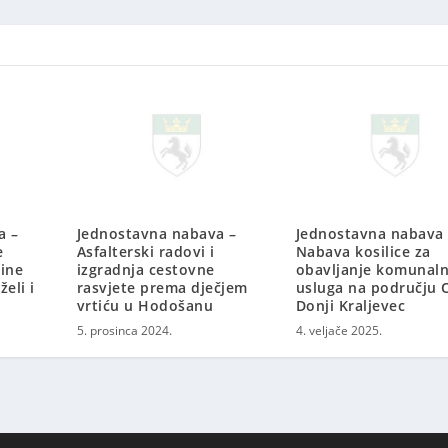
a –
Jednostavna nabava –
Jednostavna nabava 
e
Asfalterski radovi i
Nabava kosilice za
tine
izgradnja cestovne
obavljanje komunaln
eli i
rasvjete prema dječjem
usluga na području 
vrtiću u Hodošanu
Donji Kraljevec
5. prosinca 2024.
4. veljače 2025.