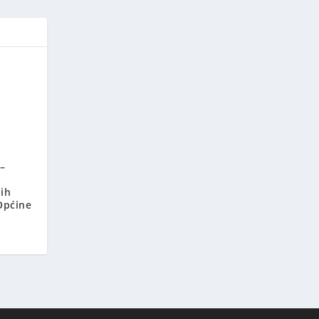
–
ih
Općine