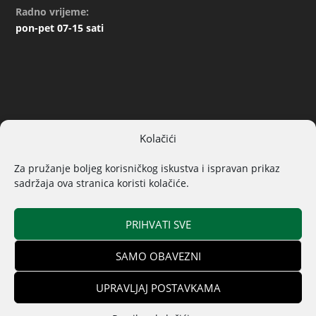
Radno vrijeme:
pon-pet 07-15 sati
Kolačići
ARHIVA
Za pružanje boljeg korisničkog iskustva i ispravan prikaz
sadržaja ova stranica koristi kolačiće.
PRIHVATI SVE
SAMO OBAVEZNI
© 2019. Sva prava pridržana | Izrada
Općina Donji Kraljevec
web stranica
InfiniCode
UPRAVLJAJ POSTAVKAMA
Pristup informacijama
Izjava o pristupačnosti
Pitanja i odgovori
Kontakt
Pravila o kolačićima