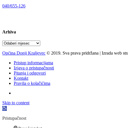
Telefon:
040/655-126
Radno vrijeme:
pon-pet 07-15 sati
Arhiva
Arhiva
Općina Donji Kraljevec
© 2019. Sva prava pridržana | Izrada web st
Pristup informacijama
Izjava o pristupačnosti
Pitanja i odgovori
Kontakt
Pravila o kolačićima
Skip to content
Open
toolbar
Pristupačnost