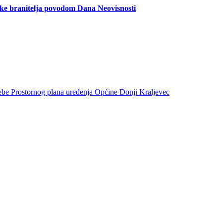
branitelja povodom Dana Neovisnosti
trebe Prostornog plana uređenja Općine Donji Kraljevec