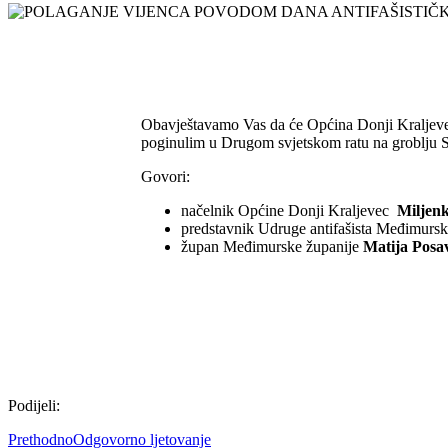
Obavještavamo Vas da će Općina Donji Kraljevec
poginulim u Drugom svjetskom ratu na groblju Sv
Govori:
načelnik Općine Donji Kraljevec
Miljenk
predstavnik Udruge antifašista Međimurs
župan Međimurske županije
Matija Posa
Podijeli:
Prethodno
Odgovorno ljetovanje