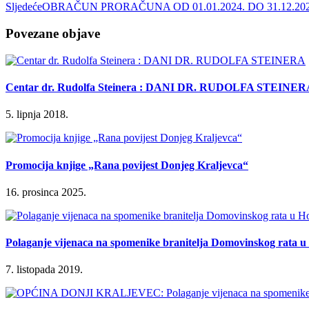
Sljedeće
OBRAČUN PRORAČUNA OD 01.01.2024. DO 31.12.202
Povezane objave
Centar dr. Rudolfa Steinera : DANI DR. RUDOLFA STEINER
5. lipnja 2018.
Promocija knjige „Rana povijest Donjeg Kraljevca“
16. prosinca 2025.
Polaganje vijenaca na spomenike branitelja Domovinskog rata 
7. listopada 2019.