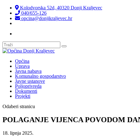
Kolodvorska 52d, 40320 Donji Kraljevec
040/655-126
opcina@donjikraljevec.hr
Transparentnost isplata
Općina
Uprava
Javna nabava
Komunalno gospodarstvo
Javne ustanove
Poljoprivreda
Dokumenti
Projekti
Odaberi stranicu
POLAGANJE VIJENCA POVODOM DAN
18. lipnja 2025.