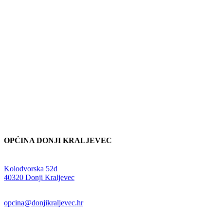
OPĆINA DONJI KRALJEVEC
Adresa:
Kolodvorska 52d
,
40320 Donji Kraljevec
E-mail:
opcina@donjikraljevec.hr