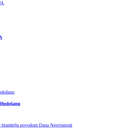
4.
A
u Hodošanu