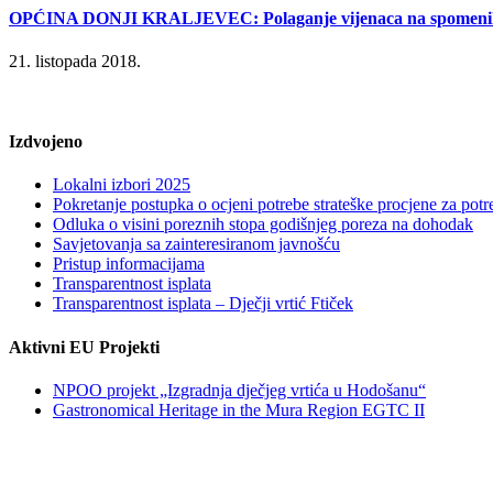
OPĆINA DONJI KRALJEVEC: Polaganje vijenaca na spomenike 
21. listopada 2018.
Izdvojeno
Lokalni izbori 2025
Pokretanje postupka o ocjeni potrebe strateške procjene za po
Odluka o visini poreznih stopa godišnjeg poreza na dohodak
Savjetovanja sa zainteresiranom javnošću
Pristup informacijama
Transparentnost isplata
Transparentnost isplata – Dječji vrtić Ftiček
Aktivni EU Projekti
NPOO projekt „Izgradnja dječjeg vrtića u Hodošanu“
Gastronomical Heritage in the Mura Region EGTC II