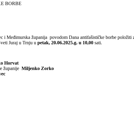
 i Međimurska županija povodom Dana antifašističke borbe položiti z
eti Juraj u Trnju u
petak, 20.06.2025.g. u 10,00
sati.
o Horvat
ke županije
Miljenko Zorko
vec