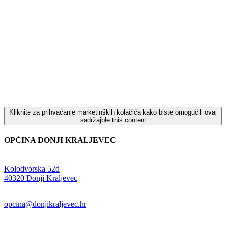
Kliknite za prihvaćanje marketinških kolačića kako biste omogučili ovaj
sadržajble this content
OPĆINA DONJI KRALJEVEC
Adresa:
Kolodvorska 52d
,
40320 Donji Kraljevec
E-mail:
opcina@donjikraljevec.hr
Telefon: