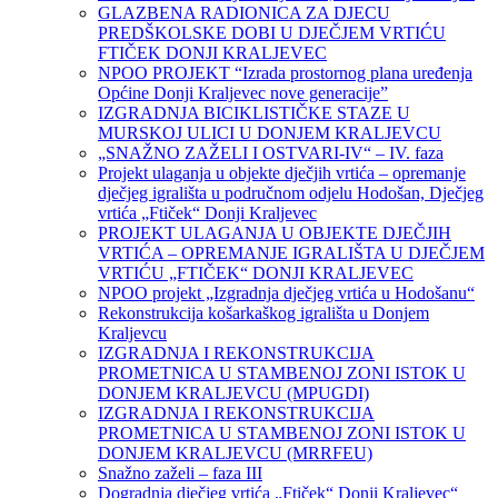
GLAZBENA RADIONICA ZA DJECU
PREDŠKOLSKE DOBI U DJEČJEM VRTIĆU
FTIČEK DONJI KRALJEVEC
NPOO PROJEKT “Izrada prostornog plana uređenja
Općine Donji Kraljevec nove generacije”
IZGRADNJA BICIKLISTIČKE STAZE U
MURSKOJ ULICI U DONJEM KRALJEVCU
„SNAŽNO ZAŽELI I OSTVARI-IV“ – IV. faza
Projekt ulaganja u objekte dječjih vrtića – opremanje
dječjeg igrališta u područnom odjelu Hodošan, Dječjeg
vrtića „Ftiček“ Donji Kraljevec
PROJEKT ULAGANJA U OBJEKTE DJEČJIH
VRTIĆA – OPREMANJE IGRALIŠTA U DJEČJEM
VRTIĆU „FTIČEK“ DONJI KRALJEVEC
NPOO projekt „Izgradnja dječjeg vrtića u Hodošanu“
Rekonstrukcija košarkaškog igrališta u Donjem
Kraljevcu
IZGRADNJA I REKONSTRUKCIJA
PROMETNICA U STAMBENOJ ZONI ISTOK U
DONJEM KRALJEVCU (MPUGDI)
IZGRADNJA I REKONSTRUKCIJA
PROMETNICA U STAMBENOJ ZONI ISTOK U
DONJEM KRALJEVCU (MRRFEU)
Snažno zaželi – faza III
Dogradnja dječjeg vrtića „Ftiček“ Donji Kraljevec“