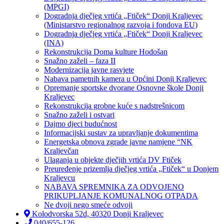
(MPGI)
Dogradnja dječjeg vrtića „Ftiček“ Donji Kraljevec
(Ministarstvo regionalnog razvoja i fondova EU)
Dogradnja dječjeg vrtića „Ftiček“ Donji Kraljevec
(INA)
Rekonstrukcija Doma kulture Hodošan
Snažno zaželi – faza II
Modernizacija javne rasvjete
Nabava pametnih kamera u Općini Donji Kraljevec
Opremanje sportske dvorane Osnovne škole Donji
Kraljevec
Rekonstrukcija grobne kuće s nadstrešnicom
Snažno zaželi i ostvari
Dajmo djeci budućnost
Informacijski sustav za upravljanje dokumentima
Energetska obnova zgrade javne namjene “NK
Kraljevčan
Ulaganja u objekte dječjih vrtića DV Ftiček
Preuređenje prizemlja dječjeg vrtića „Ftiček“ u Donjem
Kraljevcu
NABAVA SPREMNIKA ZA ODVOJENO
PRIKUPLJANJE KOMUNALNOG OTPADA
Ne dvoji nego smeće odvoji
Kolodvorska 52d, 40320 Donji Kraljevec
040/655-126