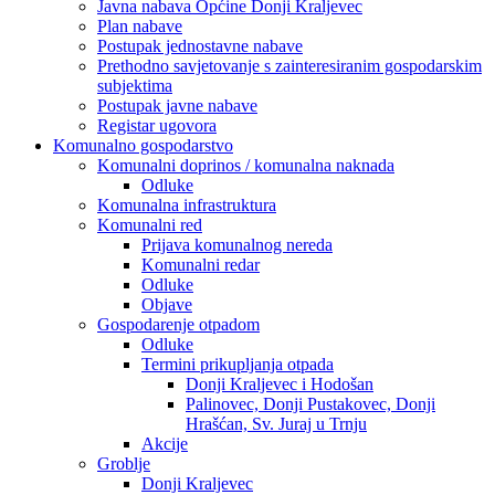
Javna nabava Općine Donji Kraljevec
Plan nabave
Postupak jednostavne nabave
Prethodno savjetovanje s zainteresiranim gospodarskim
subjektima
Postupak javne nabave
Registar ugovora
Komunalno gospodarstvo
Komunalni doprinos / komunalna naknada
Odluke
Komunalna infrastruktura
Komunalni red
Prijava komunalnog nereda
Komunalni redar
Odluke
Objave
Gospodarenje otpadom
Odluke
Termini prikupljanja otpada
Donji Kraljevec i Hodošan
Palinovec, Donji Pustakovec, Donji
Hrašćan, Sv. Juraj u Trnju
Akcije
Groblje
Donji Kraljevec