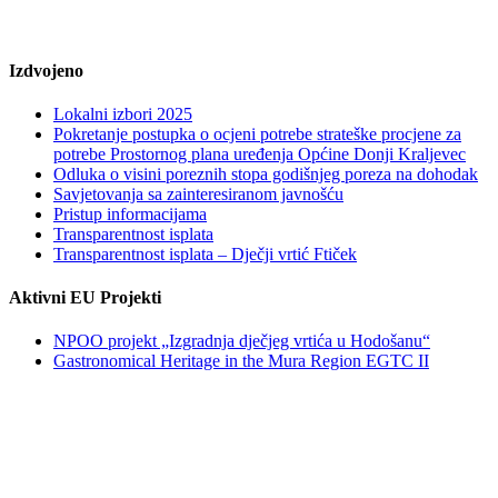
Izdvojeno
Lokalni izbori 2025
Pokretanje postupka o ocjeni potrebe strateške procjene za
potrebe Prostornog plana uređenja Općine Donji Kraljevec
Odluka o visini poreznih stopa godišnjeg poreza na dohodak
Savjetovanja sa zainteresiranom javnošću
Pristup informacijama
Transparentnost isplata
Transparentnost isplata – Dječji vrtić Ftiček
Aktivni EU Projekti
NPOO projekt „Izgradnja dječjeg vrtića u Hodošanu“
Gastronomical Heritage in the Mura Region EGTC II