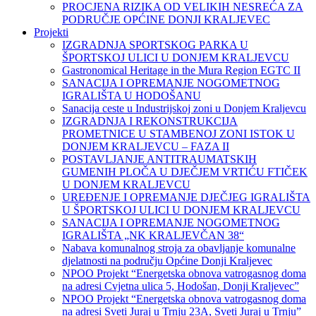
PROCJENA RIZIKA OD VELIKIH NESREĆA ZA
PODRUČJE OPĆINE DONJI KRALJEVEC
Projekti
IZGRADNJA SPORTSKOG PARKA U
ŠPORTSKOJ ULICI U DONJEM KRALJEVCU
Gastronomical Heritage in the Mura Region EGTC II
SANACIJA I OPREMANJE NOGOMETNOG
IGRALIŠTA U HODOŠANU
Sanacija ceste u Industrijskoj zoni u Donjem Kraljevcu
IZGRADNJA I REKONSTRUKCIJA
PROMETNICE U STAMBENOJ ZONI ISTOK U
DONJEM KRALJEVCU – FAZA II
POSTAVLJANJE ANTITRAUMATSKIH
GUMENIH PLOČA U DJEČJEM VRTIĆU FTIČEK
U DONJEM KRALJEVCU
UREĐENJE I OPREMANJE DJEČJEG IGRALIŠTA
U ŠPORTSKOJ ULICI U DONJEM KRALJEVCU
SANACIJA I OPREMANJE NOGOMETNOG
IGRALIŠTA „NK KRALJEVČAN 38“
Nabava komunalnog stroja za obavljanje komunalne
djelatnosti na području Općine Donji Kraljevec
NPOO Projekt “Energetska obnova vatrogasnog doma
na adresi Cvjetna ulica 5, Hodošan, Donji Kraljevec”
NPOO Projekt “Energetska obnova vatrogasnog doma
na adresi Sveti Juraj u Trnju 23A, Sveti Juraj u Trnju”