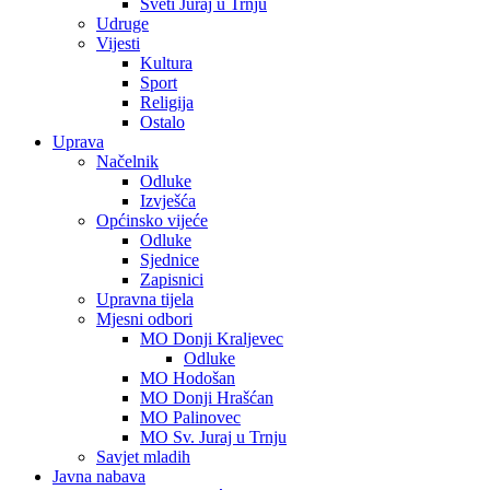
Sveti Juraj u Trnju
Udruge
Vijesti
Kultura
Sport
Religija
Ostalo
Uprava
Načelnik
Odluke
Izvješća
Općinsko vijeće
Odluke
Sjednice
Zapisnici
Upravna tijela
Mjesni odbori
MO Donji Kraljevec
Odluke
MO Hodošan
MO Donji Hrašćan
MO Palinovec
MO Sv. Juraj u Trnju
Savjet mladih
Javna nabava