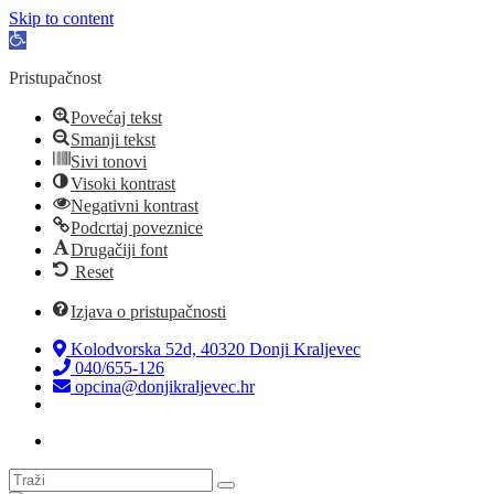
Skip to content
Open
toolbar
Pristupačnost
Povećaj tekst
Smanji tekst
Sivi tonovi
Visoki kontrast
Negativni kontrast
Podcrtaj poveznice
Drugačiji font
Reset
Izjava o pristupačnosti
Kolodvorska 52d, 40320 Donji Kraljevec
040/655-126
opcina@donjikraljevec.hr
Transparentnost isplata