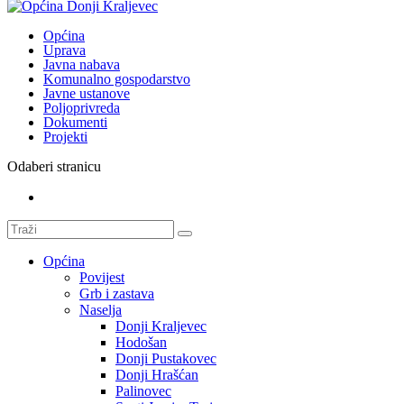
Općina
Uprava
Javna nabava
Komunalno gospodarstvo
Javne ustanove
Poljoprivreda
Dokumenti
Projekti
Odaberi stranicu
Općina
Povijest
Grb i zastava
Naselja
Donji Kraljevec
Hodošan
Donji Pustakovec
Donji Hrašćan
Palinovec