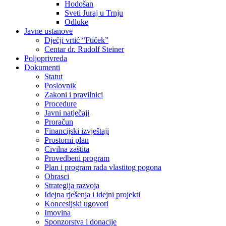
Hodošan
Sveti Juraj u Trnju
Odluke
Javne ustanove
Dječji vrtić “Ftiček”
Centar dr. Rudolf Steiner
Poljoprivreda
Dokumenti
Statut
Poslovnik
Zakoni i pravilnici
Procedure
Javni natječaji
Proračun
Financijski izvještaji
Prostorni plan
Civilna zaštita
Provedbeni program
Plan i program rada vlastitog pogona
Obrasci
Strategija razvoja
Idejna rješenja i idejni projekti
Koncesijski ugovori
Imovina
Sponzorstva i donacije