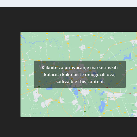
Kliknite za prihvaćanje marketinških
kolačića kako biste omogučili ovaj
sadržajble this content