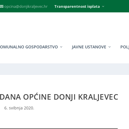
opcina@donjikraljevec.hr
Transparentnost isplata
KOMUNALNO GOSPODARSTVO
JAVNE USTANOVE
POL
DANA OPĆINE DONJI KRALJEVEC
6. svibnja 2020.