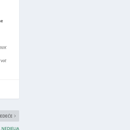
ne
NIK
rvat
JEDEĆE
A NEDJELJA