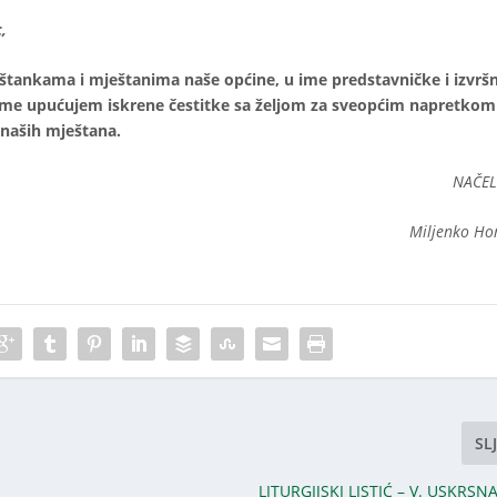
,
tankama i mještanima naše općine, u ime predstavničke i izvrš
o ime upućujem iskrene čestitke sa željom za sveopćim napretkom
 naših mještana.
NAČEL
Miljenko Ho
SL
LITURGIJSKI LISTIĆ – V. USKRSN