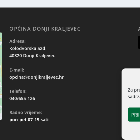
OPĆINA DONJI KRALJEVEC
Adresa:
Kolodvorska 52d
,
40320 Donji Kraljevec
E-mail:
opcina@donjikraljevec.hr
Za pr
Telefon:
sadrža
040/655-126
Radno vrijeme:
PRI
pon-pet 07-15 sati