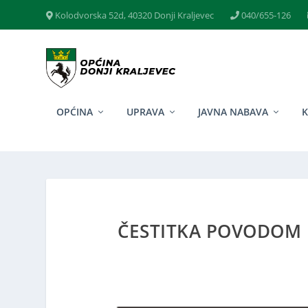
Kolodvorska 52d, 40320 Donji Kraljevec
040/655-126
OPĆINA
UPRAVA
JAVNA NABAVA
ČESTITKA POVODOM 