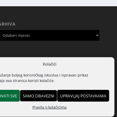
ARHIVA
Kolačići
užanje boljeg korisničkog iskustva i ispravan prikaz
ja ova stranica koristi kolačiće.
HVATI SVE
SAMO OBAVEZNI
UPRAVLJAJ POSTAVKAMA
Pravila o kolačićima