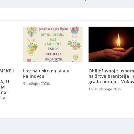
MSKE I
Lov na uskrsna jaja u
Obilježavanje uspo
Palinovcu
na žrtve branitelja 
A, U
grada heroja – Vuko
31. ožujka 2026.
IM
15. studenoga 2019.
vno-
ija