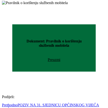
Dokument: Pravilnik o korištenju
službenih mobitela
Preuzmi
Podijeli:
Prethodno
POZIV NA 31. SJEDNICU OPĆINSKOG VIJEĆA