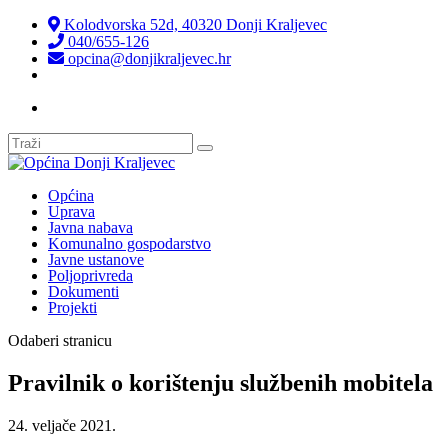
Kolodvorska 52d, 40320 Donji Kraljevec
040/655-126
opcina@donjikraljevec.hr
Transparentnost isplata
Općina
Uprava
Javna nabava
Komunalno gospodarstvo
Javne ustanove
Poljoprivreda
Dokumenti
Projekti
Odaberi stranicu
Pravilnik o korištenju službenih mobitela
24. veljače 2021.