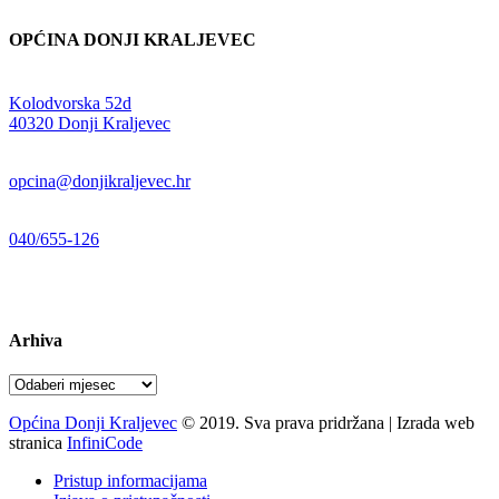
OPĆINA DONJI KRALJEVEC
Adresa:
Kolodvorska 52d
,
40320 Donji Kraljevec
E-mail:
opcina@donjikraljevec.hr
Telefon:
040/655-126
Radno vrijeme:
pon-pet 07-15 sati
Arhiva
Arhiva
Općina Donji Kraljevec
© 2019. Sva prava pridržana | Izrada web
stranica
InfiniCode
Pristup informacijama