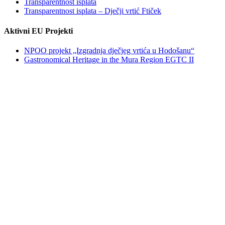
Transparentnost isplata
Transparentnost isplata – Dječji vrtić Ftiček
Aktivni EU Projekti
NPOO projekt „Izgradnja dječjeg vrtića u Hodošanu“
Gastronomical Heritage in the Mura Region EGTC II