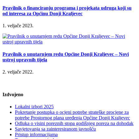
Pravilnik o financiranju programa i projekata udruga koji su
od interesa za Općinu Donji Kraljevec
1. veljače 2023.
Pravilnik o unutarnjem redu Općine Donji Kraljevec – Novi
ustroj upravnih tijela
2. veljače 2022.
Izdvojeno
Lokalni izbori 2025
Pokretanje postupka o ocjeni potrebe strateške procjene za
potrebe Prostornog plana uređenja Općine Donji Kraljevec
Odluka o visini poreznih stopa godišnjeg poreza na dohodak
Savjetovanja sa zainteresiranom javnošću
Pristup informacijama