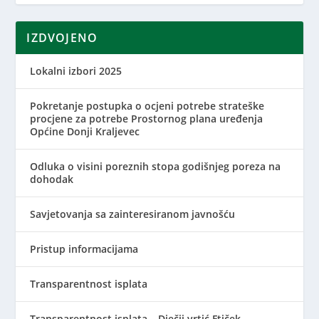
IZDVOJENO
Lokalni izbori 2025
Pokretanje postupka o ocjeni potrebe strateške
procjene za potrebe Prostornog plana uređenja
Općine Donji Kraljevec
Odluka o visini poreznih stopa godišnjeg poreza na
dohodak
Savjetovanja sa zainteresiranom javnošću
Pristup informacijama
Transparentnost isplata
Transparentnost isplata – Dječji vrtić Ftiček