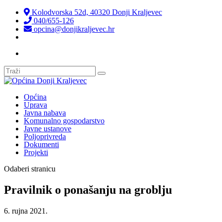
Kolodvorska 52d, 40320 Donji Kraljevec
040/655-126
opcina@donjikraljevec.hr
Transparentnost isplata
Općina
Uprava
Javna nabava
Komunalno gospodarstvo
Javne ustanove
Poljoprivreda
Dokumenti
Projekti
Odaberi stranicu
Pravilnik o ponašanju na groblju
6. rujna 2021.