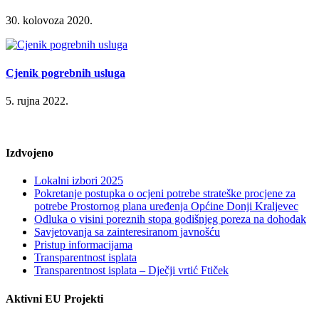
30. kolovoza 2020.
Cjenik pogrebnih usluga
5. rujna 2022.
Izdvojeno
Lokalni izbori 2025
Pokretanje postupka o ocjeni potrebe strateške procjene za
potrebe Prostornog plana uređenja Općine Donji Kraljevec
Odluka o visini poreznih stopa godišnjeg poreza na dohodak
Savjetovanja sa zainteresiranom javnošću
Pristup informacijama
Transparentnost isplata
Transparentnost isplata – Dječji vrtić Ftiček
Aktivni EU Projekti