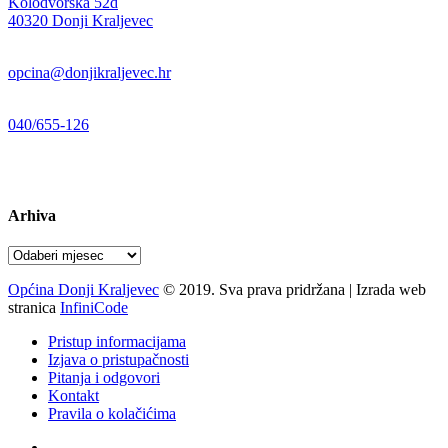
Kolodvorska 52d
,
40320 Donji Kraljevec
E-mail:
opcina@donjikraljevec.hr
Telefon:
040/655-126
Radno vrijeme:
pon-pet 07-15 sati
Arhiva
Arhiva
Općina Donji Kraljevec
© 2019. Sva prava pridržana | Izrada web
stranica
InfiniCode
Pristup informacijama
Izjava o pristupačnosti
Pitanja i odgovori
Kontakt
Pravila o kolačićima