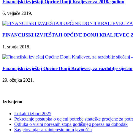
Financijski izvještaji Općine Donji Kraljevec za 2018. godinu
6. veljače 2019.
FINANCIJSKI IZVJEŠTAJI OPĆINE DONJI KRALJEVEC ZA 
1. srpnja 2018.
Financijski izvještaj Općine Donji Kraljevec, za razdoblje siječan
29. ožujka 2021.
Izdvojeno
Lokalni izbori 2025
Pokretanje postupka o ocjeni potrebe strateške procjene za po
Odluka o visini poreznih stopa godišnjeg poreza na dohodak
Savjetovanja sa zainteresiranom javnošću