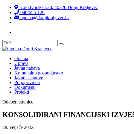
Kolodvorska 52d, 40320 Donji Kraljevec
040/655-126
opcina@donjikraljevec.hr
Transparentnost isplata
Općina
Uprava
Javna nabava
Komunalno gospodarstvo
Javne ustanove
Poljoprivreda
Dokumenti
Projekti
Odaberi stranicu
KONSOLIDIRANI FINANCIJSKI IZVJE
28. veljače 2022.