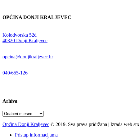
OPĆINA DONJI KRALJEVEC
Adresa:
Kolodvorska 52d
,
40320 Donji Kraljevec
E-mail:
opcina@donjikraljevec.hr
Telefon:
040/655-126
Radno vrijeme:
pon-pet 07-15 sati
Arhiva
Arhiva
Općina Donji Kraljevec
© 2019. Sva prava pridržana | Izrada web st
Pristup informacijama