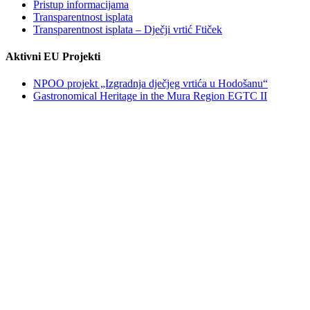
Pristup informacijama
Transparentnost isplata
Transparentnost isplata – Dječji vrtić Ftiček
Aktivni EU Projekti
NPOO projekt „Izgradnja dječjeg vrtića u Hodošanu“
Gastronomical Heritage in the Mura Region EGTC II