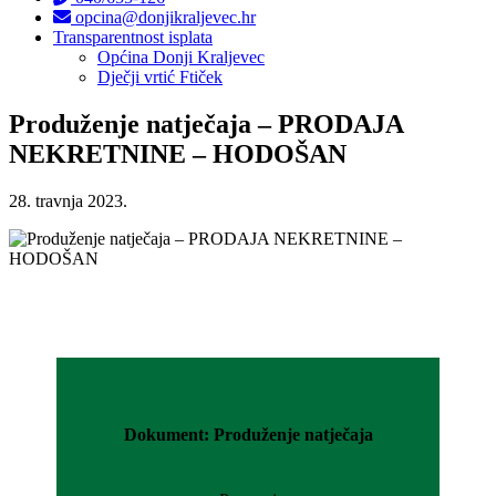
opcina@donjikraljevec.hr
Transparentnost isplata
Općina Donji Kraljevec
Dječji vrtić Ftiček
Produženje natječaja – PRODAJA
NEKRETNINE – HODOŠAN
28. travnja 2023.
Dokument: Produženje natječaja