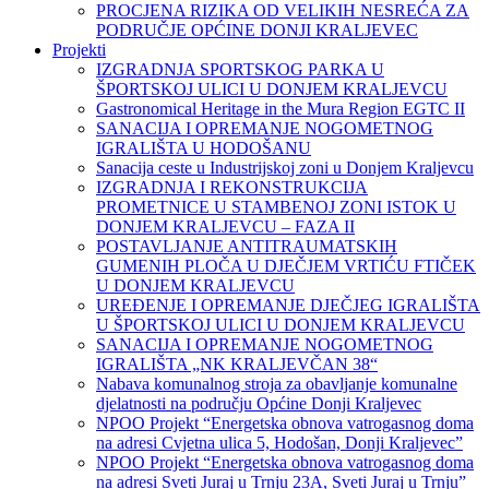
PROCJENA RIZIKA OD VELIKIH NESREĆA ZA
PODRUČJE OPĆINE DONJI KRALJEVEC
Projekti
IZGRADNJA SPORTSKOG PARKA U
ŠPORTSKOJ ULICI U DONJEM KRALJEVCU
Gastronomical Heritage in the Mura Region EGTC II
SANACIJA I OPREMANJE NOGOMETNOG
IGRALIŠTA U HODOŠANU
Sanacija ceste u Industrijskoj zoni u Donjem Kraljevcu
IZGRADNJA I REKONSTRUKCIJA
PROMETNICE U STAMBENOJ ZONI ISTOK U
DONJEM KRALJEVCU – FAZA II
POSTAVLJANJE ANTITRAUMATSKIH
GUMENIH PLOČA U DJEČJEM VRTIĆU FTIČEK
U DONJEM KRALJEVCU
UREĐENJE I OPREMANJE DJEČJEG IGRALIŠTA
U ŠPORTSKOJ ULICI U DONJEM KRALJEVCU
SANACIJA I OPREMANJE NOGOMETNOG
IGRALIŠTA „NK KRALJEVČAN 38“
Nabava komunalnog stroja za obavljanje komunalne
djelatnosti na području Općine Donji Kraljevec
NPOO Projekt “Energetska obnova vatrogasnog doma
na adresi Cvjetna ulica 5, Hodošan, Donji Kraljevec”
NPOO Projekt “Energetska obnova vatrogasnog doma
na adresi Sveti Juraj u Trnju 23A, Sveti Juraj u Trnju”