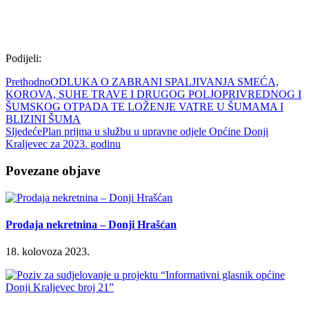
Podijeli:
Prethodno
ODLUKA O ZABRANI SPALJIVANJA SMEĆA,
KOROVA, SUHE TRAVE I DRUGOG POLJOPRIVREDNOG I
ŠUMSKOG OTPADA TE LOŽENJE VATRE U ŠUMAMA I
BLIZINI ŠUMA
Sljedeće
Plan prijma u službu u upravne odjele Općine Donji
Kraljevec za 2023. godinu
Povezane objave
Prodaja nekretnina – Donji Hrašćan
18. kolovoza 2023.