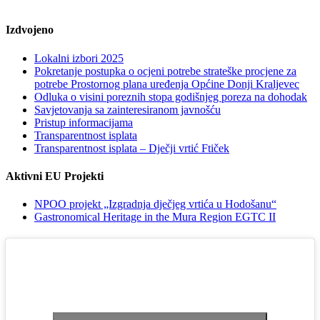
Izdvojeno
Lokalni izbori 2025
Pokretanje postupka o ocjeni potrebe strateške procjene za
potrebe Prostornog plana uređenja Općine Donji Kraljevec
Odluka o visini poreznih stopa godišnjeg poreza na dohodak
Savjetovanja sa zainteresiranom javnošću
Pristup informacijama
Transparentnost isplata
Transparentnost isplata – Dječji vrtić Ftiček
Aktivni EU Projekti
NPOO projekt „Izgradnja dječjeg vrtića u Hodošanu“
Gastronomical Heritage in the Mura Region EGTC II