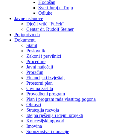
Hodošan
Sveti Juraj u Trnju
Odluke
Javne ustanove
Dječji vrtić “Ftiček”
Centar dr. Rudolf Steiner
Poljoprivreda
Dokumenti
Statut
Poslovnik
Zakoni i pravilnici
Procedure
Javni natječaji
Proračun
Financijski izvještaji
Prostorni plan
Civilna zaštita
Provedbeni program
Plan i program rada vlastitog pogona
Obrasci
Strategija razvoja
Idejna rješenja i idejni projekti
Koncesijski ugovori
Imovina
Sponzorstva i donacije