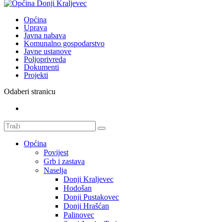
Općina
Uprava
Javna nabava
Komunalno gospodarstvo
Javne ustanove
Poljoprivreda
Dokumenti
Projekti
Odaberi stranicu
Općina
Povijest
Grb i zastava
Naselja
Donji Kraljevec
Hodošan
Donji Pustakovec
Donji Hrašćan
Palinovec