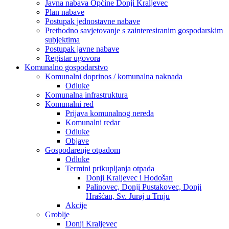
Javna nabava Općine Donji Kraljevec
Plan nabave
Postupak jednostavne nabave
Prethodno savjetovanje s zainteresiranim gospodarskim
subjektima
Postupak javne nabave
Registar ugovora
Komunalno gospodarstvo
Komunalni doprinos / komunalna naknada
Odluke
Komunalna infrastruktura
Komunalni red
Prijava komunalnog nereda
Komunalni redar
Odluke
Objave
Gospodarenje otpadom
Odluke
Termini prikupljanja otpada
Donji Kraljevec i Hodošan
Palinovec, Donji Pustakovec, Donji
Hrašćan, Sv. Juraj u Trnju
Akcije
Groblje
Donji Kraljevec