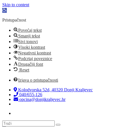
Skip to content
Open
toolbar
Pristupačnost
Povećaj tekst
Smanji tekst
Sivi tonovi
Visoki kontrast
Negativni kontrast
Podcrtaj poveznice
Drugačiji font
Reset
Izjava o pristupačnosti
Kolodvorska 52d, 40320 Donji Kraljevec
040/655-126
opcina@donjikraljevec.hr
Transparentnost isplata