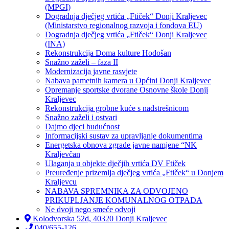
(MPGI)
Dogradnja dječjeg vrtića „Ftiček“ Donji Kraljevec
(Ministarstvo regionalnog razvoja i fondova EU)
Dogradnja dječjeg vrtića „Ftiček“ Donji Kraljevec
(INA)
Rekonstrukcija Doma kulture Hodošan
Snažno zaželi – faza II
Modernizacija javne rasvjete
Nabava pametnih kamera u Općini Donji Kraljevec
Opremanje sportske dvorane Osnovne škole Donji
Kraljevec
Rekonstrukcija grobne kuće s nadstrešnicom
Snažno zaželi i ostvari
Dajmo djeci budućnost
Informacijski sustav za upravljanje dokumentima
Energetska obnova zgrade javne namjene “NK
Kraljevčan
Ulaganja u objekte dječjih vrtića DV Ftiček
Preuređenje prizemlja dječjeg vrtića „Ftiček“ u Donjem
Kraljevcu
NABAVA SPREMNIKA ZA ODVOJENO
PRIKUPLJANJE KOMUNALNOG OTPADA
Ne dvoji nego smeće odvoji
Kolodvorska 52d, 40320 Donji Kraljevec
040/655-126