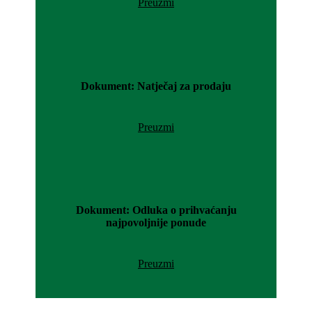
Preuzmi
Dokument: Natječaj za prodaju
Preuzmi
Dokument: Odluka o prihvaćanju
najpovoljnije ponude
Preuzmi