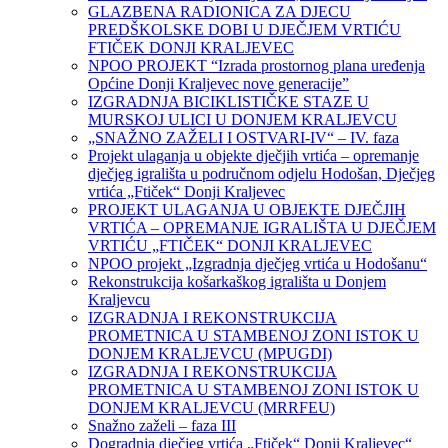
GLAZBENA RADIONICA ZA DJECU
PREDŠKOLSKE DOBI U DJEČJEM VRTIĆU
FTIČEK DONJI KRALJEVEC
NPOO PROJEKT “Izrada prostornog plana uređenja
Općine Donji Kraljevec nove generacije”
IZGRADNJA BICIKLISTIČKE STAZE U
MURSKOJ ULICI U DONJEM KRALJEVCU
„SNAŽNO ZAŽELI I OSTVARI-IV“ – IV. faza
Projekt ulaganja u objekte dječjih vrtića – opremanje
dječjeg igrališta u područnom odjelu Hodošan, Dječjeg
vrtića „Ftiček“ Donji Kraljevec
PROJEKT ULAGANJA U OBJEKTE DJEČJIH
VRTIĆA – OPREMANJE IGRALIŠTA U DJEČJEM
VRTIĆU „FTIČEK“ DONJI KRALJEVEC
NPOO projekt „Izgradnja dječjeg vrtića u Hodošanu“
Rekonstrukcija košarkaškog igrališta u Donjem
Kraljevcu
IZGRADNJA I REKONSTRUKCIJA
PROMETNICA U STAMBENOJ ZONI ISTOK U
DONJEM KRALJEVCU (MPUGDI)
IZGRADNJA I REKONSTRUKCIJA
PROMETNICA U STAMBENOJ ZONI ISTOK U
DONJEM KRALJEVCU (MRRFEU)
Snažno zaželi – faza III
Dogradnja dječjeg vrtića „Ftiček“ Donji Kraljevec“