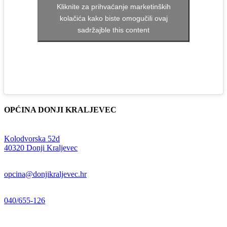
Kliknite za prihvaćanje marketinških
kolačića kako biste omogučili ovaj
sadržajble this content
OPĆINA DONJI KRALJEVEC
Adresa:
Kolodvorska 52d
,
40320 Donji Kraljevec
E-mail:
opcina@donjikraljevec.hr
Telefon:
040/655-126
Radno vrijeme:
pon-pet 07-15 sati