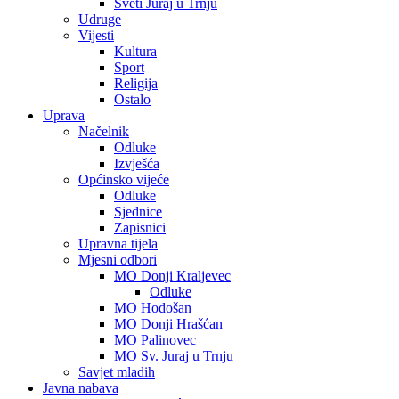
Sveti Juraj u Trnju
Udruge
Vijesti
Kultura
Sport
Religija
Ostalo
Uprava
Načelnik
Odluke
Izvješća
Općinsko vijeće
Odluke
Sjednice
Zapisnici
Upravna tijela
Mjesni odbori
MO Donji Kraljevec
Odluke
MO Hodošan
MO Donji Hrašćan
MO Palinovec
MO Sv. Juraj u Trnju
Savjet mladih
Javna nabava