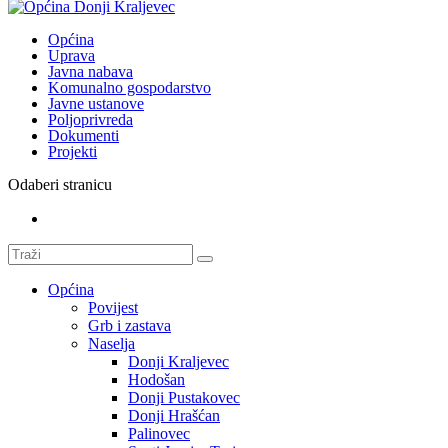
Općina
Uprava
Javna nabava
Komunalno gospodarstvo
Javne ustanove
Poljoprivreda
Dokumenti
Projekti
Odaberi stranicu
Općina
Povijest
Grb i zastava
Naselja
Donji Kraljevec
Hodošan
Donji Pustakovec
Donji Hrašćan
Palinovec