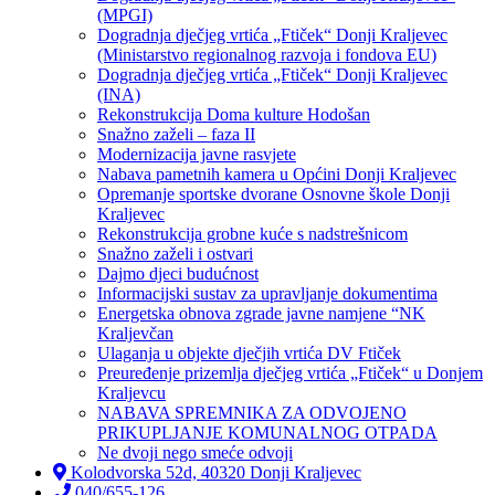
(MPGI)
Dogradnja dječjeg vrtića „Ftiček“ Donji Kraljevec
(Ministarstvo regionalnog razvoja i fondova EU)
Dogradnja dječjeg vrtića „Ftiček“ Donji Kraljevec
(INA)
Rekonstrukcija Doma kulture Hodošan
Snažno zaželi – faza II
Modernizacija javne rasvjete
Nabava pametnih kamera u Općini Donji Kraljevec
Opremanje sportske dvorane Osnovne škole Donji
Kraljevec
Rekonstrukcija grobne kuće s nadstrešnicom
Snažno zaželi i ostvari
Dajmo djeci budućnost
Informacijski sustav za upravljanje dokumentima
Energetska obnova zgrade javne namjene “NK
Kraljevčan
Ulaganja u objekte dječjih vrtića DV Ftiček
Preuređenje prizemlja dječjeg vrtića „Ftiček“ u Donjem
Kraljevcu
NABAVA SPREMNIKA ZA ODVOJENO
PRIKUPLJANJE KOMUNALNOG OTPADA
Ne dvoji nego smeće odvoji
Kolodvorska 52d, 40320 Donji Kraljevec
040/655-126