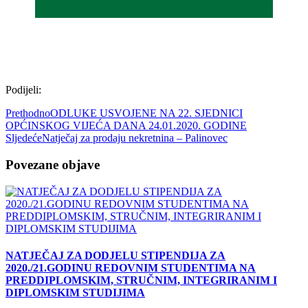
Podijeli:
Prethodno
ODLUKE USVOJENE NA 22. SJEDNICI
OPĆINSKOG VIJEĆA DANA 24.01.2020. GODINE
Sljedeće
Natječaj za prodaju nekretnina – Palinovec
Povezane objave
NATJEČAJ ZA DODJELU STIPENDIJA ZA
2020./21.GODINU REDOVNIM STUDENTIMA NA
PREDDIPLOMSKIM, STRUČNIM, INTEGRIRANIM I
DIPLOMSKIM STUDIJIMA