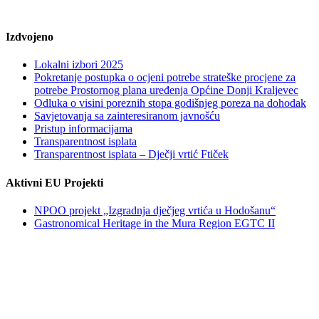
Izdvojeno
Lokalni izbori 2025
Pokretanje postupka o ocjeni potrebe strateške procjene za
potrebe Prostornog plana uređenja Općine Donji Kraljevec
Odluka o visini poreznih stopa godišnjeg poreza na dohodak
Savjetovanja sa zainteresiranom javnošću
Pristup informacijama
Transparentnost isplata
Transparentnost isplata – Dječji vrtić Ftiček
Aktivni EU Projekti
NPOO projekt „Izgradnja dječjeg vrtića u Hodošanu“
Gastronomical Heritage in the Mura Region EGTC II