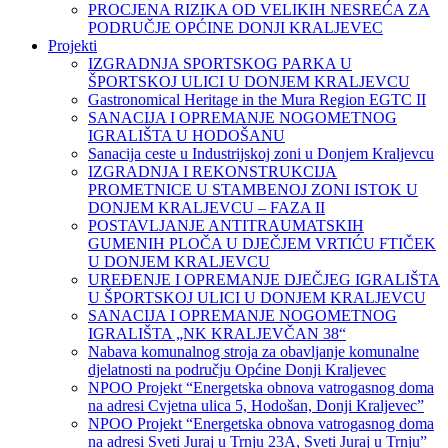
PROCJENA RIZIKA OD VELIKIH NESREĆA ZA
PODRUČJE OPĆINE DONJI KRALJEVEC
Projekti
IZGRADNJA SPORTSKOG PARKA U
ŠPORTSKOJ ULICI U DONJEM KRALJEVCU
Gastronomical Heritage in the Mura Region EGTC II
SANACIJA I OPREMANJE NOGOMETNOG
IGRALIŠTA U HODOŠANU
Sanacija ceste u Industrijskoj zoni u Donjem Kraljevcu
IZGRADNJA I REKONSTRUKCIJA
PROMETNICE U STAMBENOJ ZONI ISTOK U
DONJEM KRALJEVCU – FAZA II
POSTAVLJANJE ANTITRAUMATSKIH
GUMENIH PLOČA U DJEČJEM VRTIĆU FTIČEK
U DONJEM KRALJEVCU
UREĐENJE I OPREMANJE DJEČJEG IGRALIŠTA
U ŠPORTSKOJ ULICI U DONJEM KRALJEVCU
SANACIJA I OPREMANJE NOGOMETNOG
IGRALIŠTA „NK KRALJEVČAN 38“
Nabava komunalnog stroja za obavljanje komunalne
djelatnosti na području Općine Donji Kraljevec
NPOO Projekt “Energetska obnova vatrogasnog doma
na adresi Cvjetna ulica 5, Hodošan, Donji Kraljevec”
NPOO Projekt “Energetska obnova vatrogasnog doma
na adresi Sveti Juraj u Trnju 23A, Sveti Juraj u Trnju”