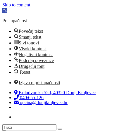
Skip to content
Open
toolbar
Pristupačnost
Povećaj tekst
Smanji tekst
Sivi tonovi
Visoki kontrast
Negativni kontrast
Podcrtaj poveznice
Drugačiji font
Reset
Izjava o pristupačnosti
Kolodvorska 52d, 40320 Donji Kraljevec
040/655-126
opcina@donjikraljevec.hr
Transparentnost isplata