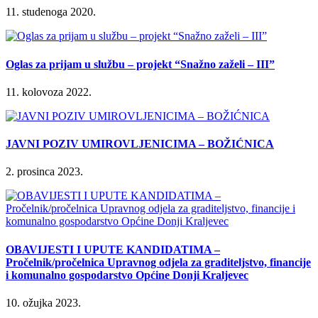
11. studenoga 2020.
Oglas za prijam u službu – projekt “Snažno zaželi – III”
11. kolovoza 2022.
JAVNI POZIV UMIROVLJENICIMA – BOŽIĆNICA
2. prosinca 2023.
OBAVIJESTI I UPUTE KANDIDATIMA –
Pročelnik/pročelnica Upravnog odjela za graditeljstvo, financije
i komunalno gospodarstvo Općine Donji Kraljevec
10. ožujka 2023.