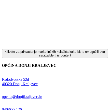
Kliknite za prihvaćanje marketinških kolačića kako biste omogučili ovaj
sadržajble this content
OPĆINA DONJI KRALJEVEC
Adresa:
Kolodvorska 52d
,
40320 Donji Kraljevec
E-mail:
opcina@donjikraljevec.hr
Telefon:
040/655-126