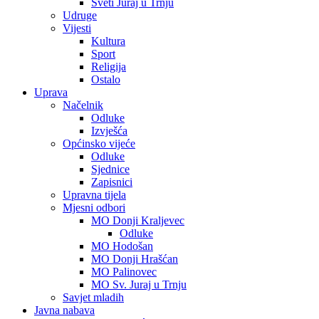
Sveti Juraj u Trnju
Udruge
Vijesti
Kultura
Sport
Religija
Ostalo
Uprava
Načelnik
Odluke
Izvješća
Općinsko vijeće
Odluke
Sjednice
Zapisnici
Upravna tijela
Mjesni odbori
MO Donji Kraljevec
Odluke
MO Hodošan
MO Donji Hrašćan
MO Palinovec
MO Sv. Juraj u Trnju
Savjet mladih
Javna nabava