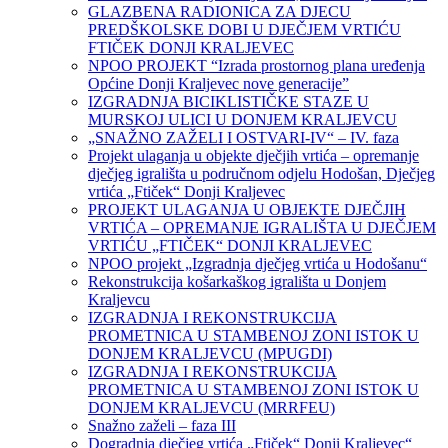
GLAZBENA RADIONICA ZA DJECU
PREDŠKOLSKE DOBI U DJEČJEM VRTIĆU
FTIČEK DONJI KRALJEVEC
NPOO PROJEKT “Izrada prostornog plana uređenja
Općine Donji Kraljevec nove generacije”
IZGRADNJA BICIKLISTIČKE STAZE U
MURSKOJ ULICI U DONJEM KRALJEVCU
„SNAŽNO ZAŽELI I OSTVARI-IV“ – IV. faza
Projekt ulaganja u objekte dječjih vrtića – opremanje
dječjeg igrališta u područnom odjelu Hodošan, Dječjeg
vrtića „Ftiček“ Donji Kraljevec
PROJEKT ULAGANJA U OBJEKTE DJEČJIH
VRTIĆA – OPREMANJE IGRALIŠTA U DJEČJEM
VRTIĆU „FTIČEK“ DONJI KRALJEVEC
NPOO projekt „Izgradnja dječjeg vrtića u Hodošanu“
Rekonstrukcija košarkaškog igrališta u Donjem
Kraljevcu
IZGRADNJA I REKONSTRUKCIJA
PROMETNICA U STAMBENOJ ZONI ISTOK U
DONJEM KRALJEVCU (MPUGDI)
IZGRADNJA I REKONSTRUKCIJA
PROMETNICA U STAMBENOJ ZONI ISTOK U
DONJEM KRALJEVCU (MRRFEU)
Snažno zaželi – faza III
Dogradnja dječjeg vrtića „Ftiček“ Donji Kraljevec“