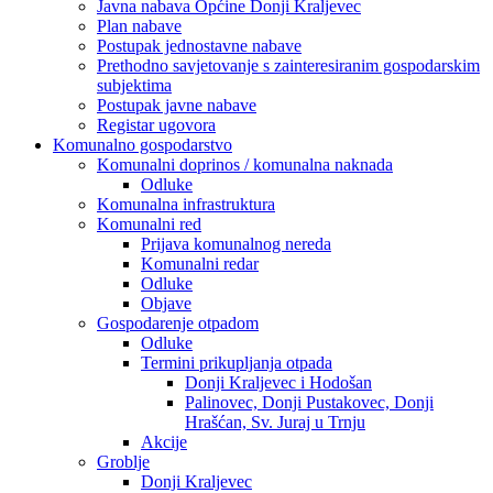
Javna nabava Općine Donji Kraljevec
Plan nabave
Postupak jednostavne nabave
Prethodno savjetovanje s zainteresiranim gospodarskim
subjektima
Postupak javne nabave
Registar ugovora
Komunalno gospodarstvo
Komunalni doprinos / komunalna naknada
Odluke
Komunalna infrastruktura
Komunalni red
Prijava komunalnog nereda
Komunalni redar
Odluke
Objave
Gospodarenje otpadom
Odluke
Termini prikupljanja otpada
Donji Kraljevec i Hodošan
Palinovec, Donji Pustakovec, Donji
Hrašćan, Sv. Juraj u Trnju
Akcije
Groblje
Donji Kraljevec