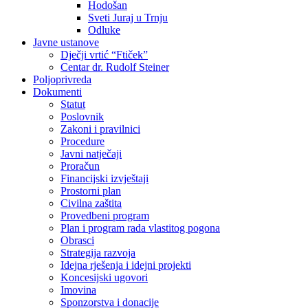
Hodošan
Sveti Juraj u Trnju
Odluke
Javne ustanove
Dječji vrtić “Ftiček”
Centar dr. Rudolf Steiner
Poljoprivreda
Dokumenti
Statut
Poslovnik
Zakoni i pravilnici
Procedure
Javni natječaji
Proračun
Financijski izvještaji
Prostorni plan
Civilna zaštita
Provedbeni program
Plan i program rada vlastitog pogona
Obrasci
Strategija razvoja
Idejna rješenja i idejni projekti
Koncesijski ugovori
Imovina
Sponzorstva i donacije