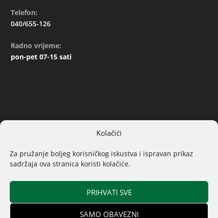
Telefon:
040/655-126
Radno vrijeme:
pon-pet 07-15 sati
Kolačići
ARHIVA
Za pružanje boljeg korisničkog iskustva i ispravan prikaz
sadržaja ova stranica koristi kolačiće.
PRIHVATI SVE
SAMO OBAVEZNI
© 2019. Sva prava pridržana | Izrada
Općina Donji Kraljevec