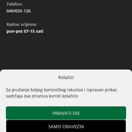
Telefon:
040/655-126
Radno vrijeme:
pon-pet 07-15 sati
Kolačići
ARHIVA
Za pružanje boljeg korisničkog iskustva i ispravan prikaz
sadržaja ova stranica koristi kolačiće.
PRIHVATI SVE
SAMO OBAVEZNI
© 2019. Sva prava pridržana | Izrada
Općina Donji Kraljevec