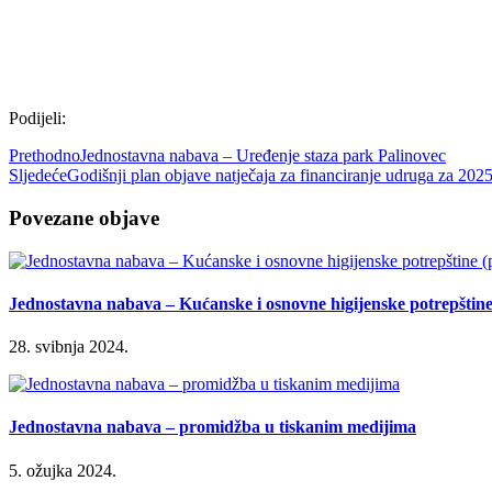
Podijeli:
Prethodno
Jednostavna nabava – Uređenje staza park Palinovec
Sljedeće
Godišnji plan objave natječaja za financiranje udruga za 202
Povezane objave
Jednostavna nabava – Kućanske i osnovne higijenske potrepštine 
28. svibnja 2024.
Jednostavna nabava – promidžba u tiskanim medijima
5. ožujka 2024.