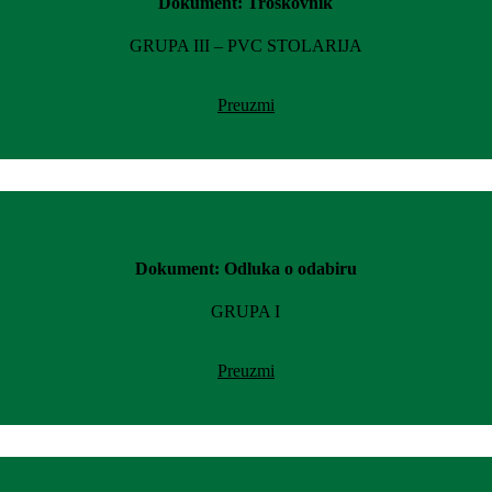
Dokument: Troškovnik
GRUPA III – PVC STOLARIJA
Preuzmi
Dokument: Odluka o odabiru
GRUPA I
Preuzmi