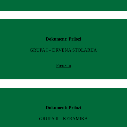
Dokument: Prilozi
GRUPA I – DRVENA STOLARIJA
Preuzmi
Dokument: Prilozi
GRUPA II – KERAMIKA