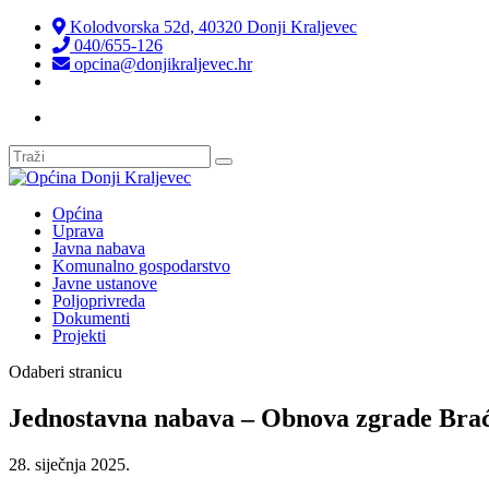
Kolodvorska 52d, 40320 Donji Kraljevec
040/655-126
opcina@donjikraljevec.hr
Transparentnost isplata
Općina
Uprava
Javna nabava
Komunalno gospodarstvo
Javne ustanove
Poljoprivreda
Dokumenti
Projekti
Odaberi stranicu
Jednostavna nabava – Obnova zgrade Bra
28. siječnja 2025.