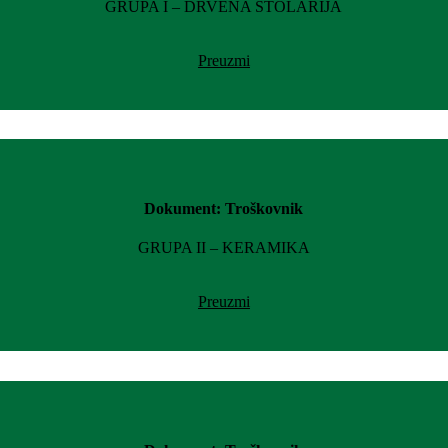
GRUPA I – DRVENA STOLARIJA
Preuzmi
Dokument: Troškovnik
GRUPA II – KERAMIKA
Preuzmi