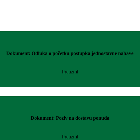
Dokument: Odluka o početku postupka jednostavne nabave
Preuzmi
Dokument: Poziv na dostavu ponuda
Preuzmi