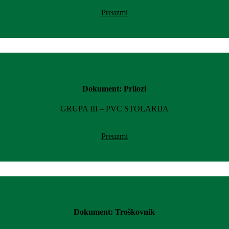
Preuzmi
Dokument: Prilozi
GRUPA III – PVC STOLARIJA
Preuzmi
Dokument: Troškovnik