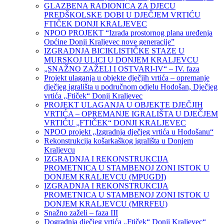
GLAZBENA RADIONICA ZA DJECU
PREDŠKOLSKE DOBI U DJEČJEM VRTIĆU
FTIČEK DONJI KRALJEVEC
NPOO PROJEKT “Izrada prostornog plana uređenja
Općine Donji Kraljevec nove generacije”
IZGRADNJA BICIKLISTIČKE STAZE U
MURSKOJ ULICI U DONJEM KRALJEVCU
„SNAŽNO ZAŽELI I OSTVARI-IV“ – IV. faza
Projekt ulaganja u objekte dječjih vrtića – opremanje
dječjeg igrališta u područnom odjelu Hodošan, Dječjeg
vrtića „Ftiček“ Donji Kraljevec
PROJEKT ULAGANJA U OBJEKTE DJEČJIH
VRTIĆA – OPREMANJE IGRALIŠTA U DJEČJEM
VRTIĆU „FTIČEK“ DONJI KRALJEVEC
NPOO projekt „Izgradnja dječjeg vrtića u Hodošanu“
Rekonstrukcija košarkaškog igrališta u Donjem
Kraljevcu
IZGRADNJA I REKONSTRUKCIJA
PROMETNICA U STAMBENOJ ZONI ISTOK U
DONJEM KRALJEVCU (MPUGDI)
IZGRADNJA I REKONSTRUKCIJA
PROMETNICA U STAMBENOJ ZONI ISTOK U
DONJEM KRALJEVCU (MRRFEU)
Snažno zaželi – faza III
Dogradnja dječjeg vrtića „Ftiček“ Donji Kraljevec“