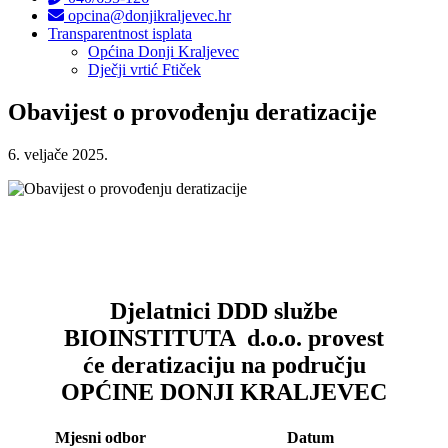
opcina@donjikraljevec.hr
Transparentnost isplata
Općina Donji Kraljevec
Dječji vrtić Ftiček
Obavijest o provođenju deratizacije
6. veljače 2025.
Djelatnici DDD službe
BIOINSTITUTA d.o.o. provest
će deratizaciju na području
OPĆINE DONJI KRALJEVEC
Mjesni odbor
Datum