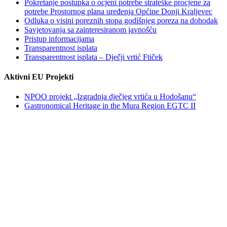
Pokretanje postupka o ocjeni potrebe strateške procjene za
potrebe Prostornog plana uređenja Općine Donji Kraljevec
Odluka o visini poreznih stopa godišnjeg poreza na dohodak
Savjetovanja sa zainteresiranom javnošću
Pristup informacijama
Transparentnost isplata
Transparentnost isplata – Dječji vrtić Ftiček
Aktivni EU Projekti
NPOO projekt „Izgradnja dječjeg vrtića u Hodošanu“
Gastronomical Heritage in the Mura Region EGTC II