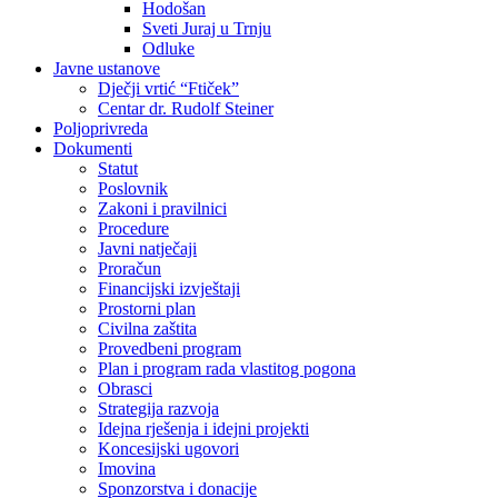
Hodošan
Sveti Juraj u Trnju
Odluke
Javne ustanove
Dječji vrtić “Ftiček”
Centar dr. Rudolf Steiner
Poljoprivreda
Dokumenti
Statut
Poslovnik
Zakoni i pravilnici
Procedure
Javni natječaji
Proračun
Financijski izvještaji
Prostorni plan
Civilna zaštita
Provedbeni program
Plan i program rada vlastitog pogona
Obrasci
Strategija razvoja
Idejna rješenja i idejni projekti
Koncesijski ugovori
Imovina
Sponzorstva i donacije