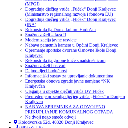
(MPGI)
Dogradnja dječjeg vrtića „Ftiček“ Donji Kraljevec
(Ministarstvo regionalnog razvoja i fondova EU)
Dogradnja dječjeg vrtića „Ftiček“ Donji Kraljevec
(INA)
Rekonstrukcija Doma kulture Hodošan
Snažno zaželi – faza II
Modernizacija javne rasvjete
Nabava pametnih kamera u Općini Donji Kraljevec
Opremanje sportske dvorane Osnovne škole Donji
Kraljevec
Rekonstrukcija grobne kuće s nadstrešnicom
Snažno zaželi i ostvari
Dajmo djeci budućnost
Informacijski sustav za upravljanje dokumentima
Energetska obnova zgrade javne namjene “NK
Kraljevčan
Ulaganja u objekte dječjih vrtića DV Ftiček
Preuređenje prizemlja dječjeg vrtića „Ftiček“ u Donjem
Kraljevcu
NABAVA SPREMNIKA ZA ODVOJENO
PRIKUPLJANJE KOMUNALNOG OTPADA
Ne dvoji nego smeće odvoji
Kolodvorska 52d, 40320 Donji Kraljevec
040/655-126