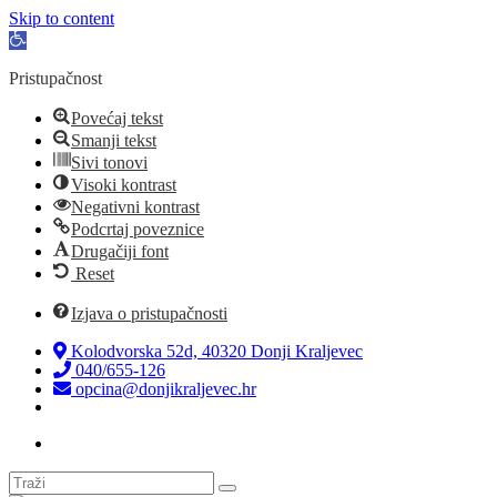
Skip to content
Open
toolbar
Pristupačnost
Povećaj tekst
Smanji tekst
Sivi tonovi
Visoki kontrast
Negativni kontrast
Podcrtaj poveznice
Drugačiji font
Reset
Izjava o pristupačnosti
Kolodvorska 52d, 40320 Donji Kraljevec
040/655-126
opcina@donjikraljevec.hr
Transparentnost isplata