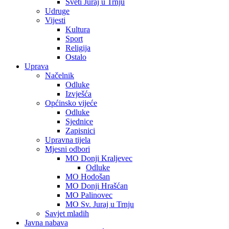
Sveti Juraj u Trnju
Udruge
Vijesti
Kultura
Sport
Religija
Ostalo
Uprava
Načelnik
Odluke
Izvješća
Općinsko vijeće
Odluke
Sjednice
Zapisnici
Upravna tijela
Mjesni odbori
MO Donji Kraljevec
Odluke
MO Hodošan
MO Donji Hrašćan
MO Palinovec
MO Sv. Juraj u Trnju
Savjet mladih
Javna nabava