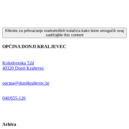
Kliknite za prihvaćanje marketinških kolačića kako biste omogučili ovaj
sadržajble this content
OPĆINA DONJI KRALJEVEC
Adresa:
Kolodvorska 52d
,
40320 Donji Kraljevec
E-mail:
opcina@donjikraljevec.hr
Telefon:
040/655-126
Radno vrijeme:
pon-pet 07-15 sati
Arhiva