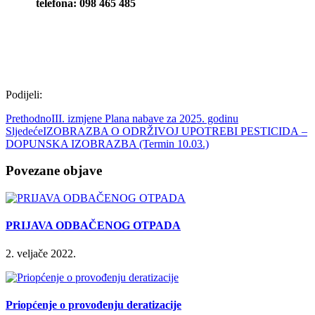
telefona: 098 465 485
Podijeli:
Prethodno
III. izmjene Plana nabave za 2025. godinu
Sljedeće
IZOBRAZBA O ODRŽIVOJ UPOTREBI PESTICIDA –
DOPUNSKA IZOBRAZBA (Termin 10.03.)
Povezane objave
PRIJAVA ODBAČENOG OTPADA
2. veljače 2022.
Priopćenje o provođenju deratizacije