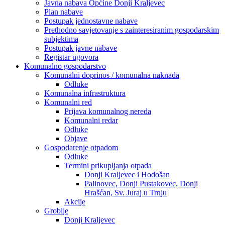
Javna nabava Općine Donji Kraljevec
Plan nabave
Postupak jednostavne nabave
Prethodno savjetovanje s zainteresiranim gospodarskim
subjektima
Postupak javne nabave
Registar ugovora
Komunalno gospodarstvo
Komunalni doprinos / komunalna naknada
Odluke
Komunalna infrastruktura
Komunalni red
Prijava komunalnog nereda
Komunalni redar
Odluke
Objave
Gospodarenje otpadom
Odluke
Termini prikupljanja otpada
Donji Kraljevec i Hodošan
Palinovec, Donji Pustakovec, Donji
Hrašćan, Sv. Juraj u Trnju
Akcije
Groblje
Donji Kraljevec