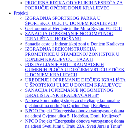
PROCJENA RIZIKA OD VELIKIH NESREĆA ZA
PODRUČJE OPĆINE DONJI KRALJEVEC
Projekti
IZGRADNJA SPORTSKOG PARKA U
ŠPORTSKOJ ULICI U DONJEM KRALJEVCU
Gastronomical Heritage in the Mura Region EGTC II
SANACIJA I OPREMANJE NOGOMETNOG
IGRALIŠTA U HODOŠANU
Sanacija ceste u Industrijskoj zoni u Donjem Kraljevcu
IZGRADNJA I REKONSTRUKCIJA
PROMETNICE U STAMBENOJ ZONI ISTOK U
DONJEM KRALJEVCU – FAZA II
POSTAVLJANJE ANTITRAUMATSKIH
GUMENIH PLOČA U DJEČJEM VRTIĆU FTIČEK
U DONJEM KRALJEVCU
UREĐENJE I OPREMANJE DJEČJEG IGRALIŠTA
U ŠPORTSKOJ ULICI U DONJEM KRALJEVCU
SANACIJA I OPREMANJE NOGOMETNOG
IGRALIŠTA „NK KRALJEVČAN 38“
Nabava komunalnog stroja za obavljanje komunalne
djelatnosti na području Općine Donji Kraljevec
NPOO Projekt “Energetska obnova vatrogasnog doma
na adresi Cvjetna ulica 5, Hodošan, Donji Kraljevec”
NPOO Projekt “Energetska obnova vatrogasnog doma
na adresi Sveti Juraj u Trnju 23A, Sveti Juraj u Trnju”