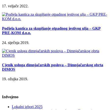
17. veljače 2022.
Podjela kantica za skupljanje otpadnog jestivog ulja – GKP
PRE-KOM d.o.o.
24. siječnja 2019.
Cjenik usluga dimnjačarskih poslova – Dimnjačarskog obrta
DIMOS
19. ožujka 2019.
Izdvojeno
Lokalni izbori 2025