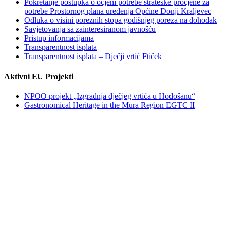
Pokretanje postupka o ocjeni potrebe strateške procjene za
potrebe Prostornog plana uređenja Općine Donji Kraljevec
Odluka o visini poreznih stopa godišnjeg poreza na dohodak
Savjetovanja sa zainteresiranom javnošću
Pristup informacijama
Transparentnost isplata
Transparentnost isplata – Dječji vrtić Ftiček
Aktivni EU Projekti
NPOO projekt „Izgradnja dječjeg vrtića u Hodošanu“
Gastronomical Heritage in the Mura Region EGTC II