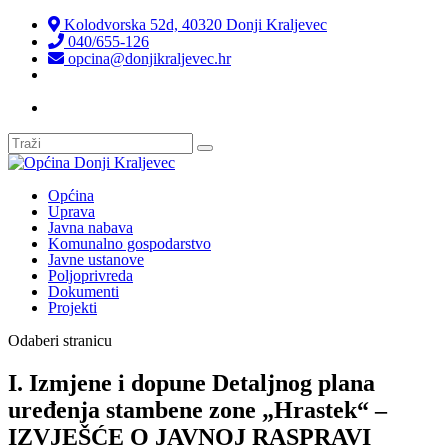
Kolodvorska 52d, 40320 Donji Kraljevec
040/655-126
opcina@donjikraljevec.hr
Transparentnost isplata
Općina
Uprava
Javna nabava
Komunalno gospodarstvo
Javne ustanove
Poljoprivreda
Dokumenti
Projekti
Odaberi stranicu
I. Izmjene i dopune Detaljnog plana
uređenja stambene zone „Hrastek“ –
IZVJEŠĆE O JAVNOJ RASPRAVI