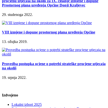
procjenu utjecaja na okoliš za IX. ciljanje izmjene i dopune
Prostornog plana uređenja Općine Donji Kraljevec
29. studenoga 2022.
VIII izmjene i dopune prostornog plana uređenja Općine
13. ožujka 2019.
Provedba postupka ocjene o potrebi strateške procjene utjecaja
na okoliš
19. srpnja 2022.
Izdvojeno
Lokalni izbori 2025