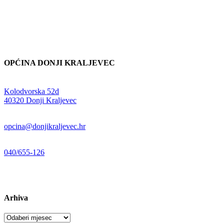
OPĆINA DONJI KRALJEVEC
Adresa:
Kolodvorska 52d
,
40320 Donji Kraljevec
E-mail:
opcina@donjikraljevec.hr
Telefon:
040/655-126
Radno vrijeme:
pon-pet 07-15 sati
Arhiva
Arhiva