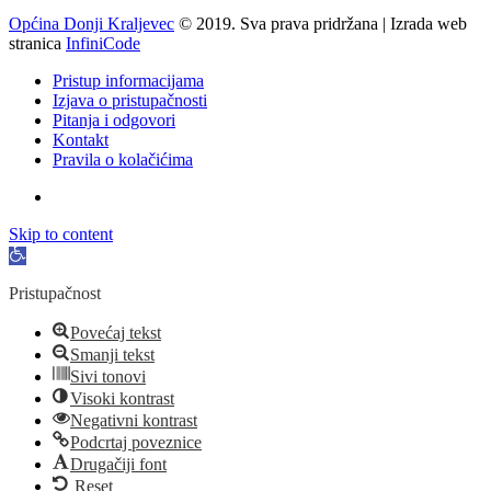
Općina Donji Kraljevec
© 2019. Sva prava pridržana | Izrada web
stranica
InfiniCode
Pristup informacijama
Izjava o pristupačnosti
Pitanja i odgovori
Kontakt
Pravila o kolačićima
Skip to content
Open
toolbar
Pristupačnost
Povećaj tekst
Smanji tekst
Sivi tonovi
Visoki kontrast
Negativni kontrast
Podcrtaj poveznice
Drugačiji font
Reset