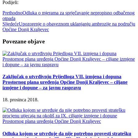
Podijeli:
Prethodno
Odluka o mjerama za sprječavanje nepropisno odbačenog
otpada
Sljedeće
Upozorenje o obaveznom uklanjanju ambrozije na području
Općine Donji Kraljevec
Povezane objave
Zaključak o utvrđivnju Prijedloga VII. izmjena i dopuna
Prostornog plana uređenja Općine Donji Kraljevec – ciljane
izmjene i dopune – za javnu raspravu
18. prosinca 2018.
Odluka kojom se utvrđuje da nije potrebno provesti stratešku