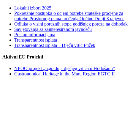
Lokalni izbori 2025
Pokretanje postupka o ocjeni potrebe strateške procjene za
potrebe Prostornog plana uređenja Općine Donji Kraljevec
Odluka o visini poreznih stopa godišnjeg poreza na dohodak
Savjetovanja sa zainteresiranom javnošću
Pristup informacijama
Transparentnost isplata
Transparentnost isplata – Dječji vrtić Ftiček
Aktivni EU Projekti
NPOO projekt „Izgradnja dječjeg vrtića u Hodošanu“
Gastronomical Heritage in the Mura Region EGTC II