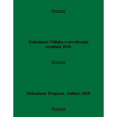
Preuzmi
Dokument: Odluka o utvrđivanju
rezultata 2020.
Preuzmi
Dokument: Program - kultura 2020
Preuzmi