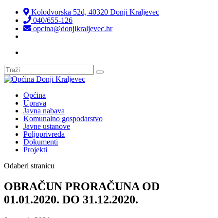
Kolodvorska 52d, 40320 Donji Kraljevec
040/655-126
opcina@donjikraljevec.hr
Transparentnost isplata
Općina
Uprava
Javna nabava
Komunalno gospodarstvo
Javne ustanove
Poljoprivreda
Dokumenti
Projekti
Odaberi stranicu
OBRAČUN PRORAČUNA OD
01.01.2020. DO 31.12.2020.