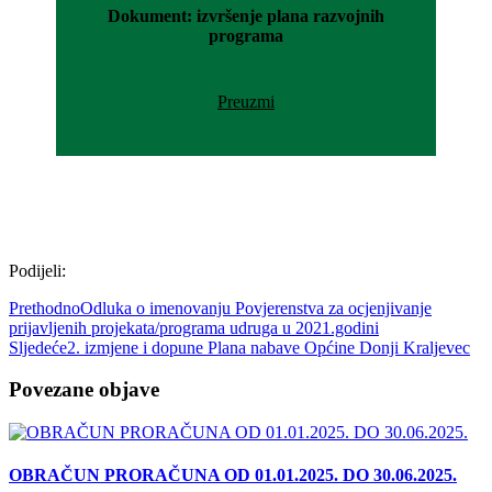
Dokument: izvršenje plana razvojnih
programa
Preuzmi
Podijeli:
Prethodno
Odluka o imenovanju Povjerenstva za ocjenjivanje
prijavljenih projekata/programa udruga u 2021.godini
Sljedeće
2. izmjene i dopune Plana nabave Općine Donji Kraljevec
Povezane objave
OBRAČUN PRORAČUNA OD 01.01.2025. DO 30.06.2025.