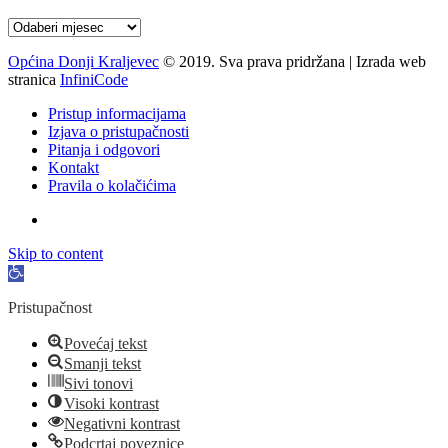
Arhiva
Općina Donji Kraljevec
© 2019. Sva prava pridržana | Izrada web
stranica
InfiniCode
Pristup informacijama
Izjava o pristupačnosti
Pitanja i odgovori
Kontakt
Pravila o kolačićima
Skip to content
Open
toolbar
Pristupačnost
Povećaj tekst
Smanji tekst
Sivi tonovi
Visoki kontrast
Negativni kontrast
Podcrtaj poveznice