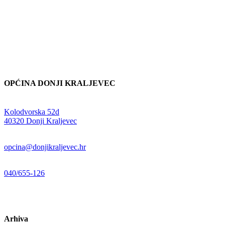
OPĆINA DONJI KRALJEVEC
Adresa:
Kolodvorska 52d
,
40320 Donji Kraljevec
E-mail:
opcina@donjikraljevec.hr
Telefon:
040/655-126
Radno vrijeme:
pon-pet 07-15 sati
Arhiva