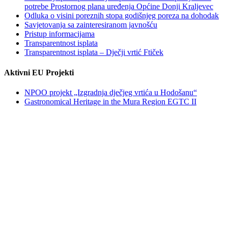
potrebe Prostornog plana uređenja Općine Donji Kraljevec
Odluka o visini poreznih stopa godišnjeg poreza na dohodak
Savjetovanja sa zainteresiranom javnošću
Pristup informacijama
Transparentnost isplata
Transparentnost isplata – Dječji vrtić Ftiček
Aktivni EU Projekti
NPOO projekt „Izgradnja dječjeg vrtića u Hodošanu“
Gastronomical Heritage in the Mura Region EGTC II