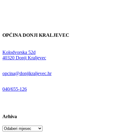
OPĆINA DONJI KRALJEVEC
Adresa:
Kolodvorska 52d
,
40320 Donji Kraljevec
E-mail:
opcina@donjikraljevec.hr
Telefon:
040/655-126
Radno vrijeme:
pon-pet 07-15 sati
Arhiva
Arhiva