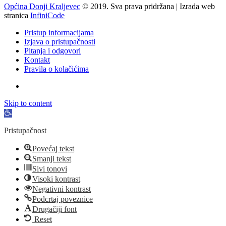
Općina Donji Kraljevec
© 2019. Sva prava pridržana | Izrada web
stranica
InfiniCode
Pristup informacijama
Izjava o pristupačnosti
Pitanja i odgovori
Kontakt
Pravila o kolačićima
Skip to content
Open
toolbar
Pristupačnost
Povećaj tekst
Smanji tekst
Sivi tonovi
Visoki kontrast
Negativni kontrast
Podcrtaj poveznice
Drugačiji font
Reset