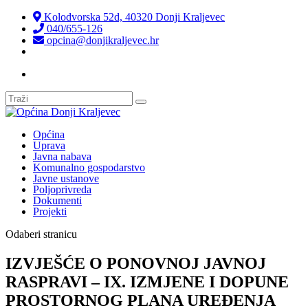
Kolodvorska 52d, 40320 Donji Kraljevec
040/655-126
opcina@donjikraljevec.hr
Transparentnost isplata
Općina
Uprava
Javna nabava
Komunalno gospodarstvo
Javne ustanove
Poljoprivreda
Dokumenti
Projekti
Odaberi stranicu
IZVJEŠĆE O PONOVNOJ JAVNOJ
RASPRAVI – IX. IZMJENE I DOPUNE
PROSTORNOG PLANA UREĐENJA