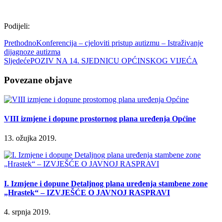
Podijeli:
Prethodno
Konferencija – cjeloviti pristup autizmu – Istraživanje
dijagnoze autizma
Sljedeće
POZIV NA 14. SJEDNICU OPĆINSKOG VIJEĆA
Povezane objave
VIII izmjene i dopune prostornog plana uređenja Općine
13. ožujka 2019.
I. Izmjene i dopune Detaljnog plana uređenja stambene zone
„Hrastek“ – IZVJEŠĆE O JAVNOJ RASPRAVI
4. srpnja 2019.