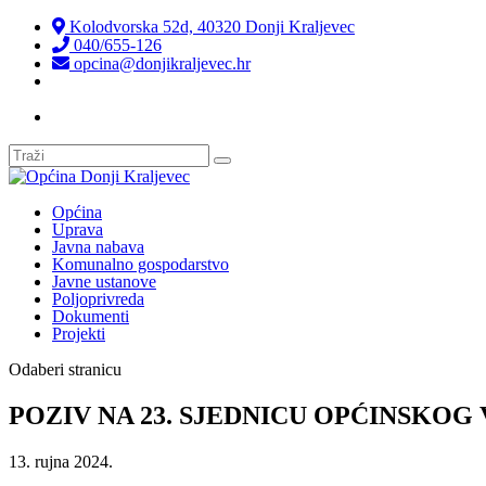
Kolodvorska 52d, 40320 Donji Kraljevec
040/655-126
opcina@donjikraljevec.hr
Transparentnost isplata
Općina
Uprava
Javna nabava
Komunalno gospodarstvo
Javne ustanove
Poljoprivreda
Dokumenti
Projekti
Odaberi stranicu
POZIV NA 23. SJEDNICU OPĆINSKOG 
13. rujna 2024.