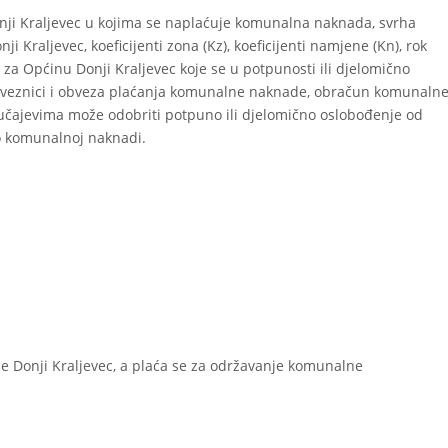
ji Kraljevec u kojima se naplaćuje komunalna naknada, svrha
Kraljevec, koeficijenti zona (Kz), koeficijenti namjene (Kn), rok
a Općinu Donji Kraljevec koje se u potpunosti ili djelomično
veznici i obveza plaćanja komunalne naknade, obračun komunaln
lučajevima može odobriti potpuno ili djelomično oslobođenje od
o komunalnoj naknadi.
Donji Kraljevec, a plaća se za održavanje komunalne