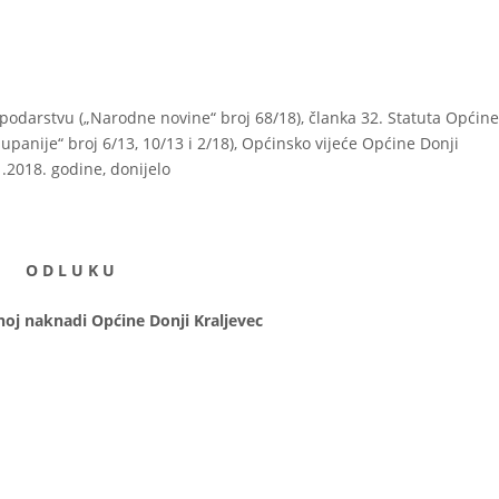
darstvu („Narodne novine“ broj 68/18), članka 32. Statuta Općin
panije“ broj 6/13, 10/13 i 2/18), Općinsko vijeće Općine Donji
1.2018. godine, donijelo
O D L U K U
j naknadi
Općine Donji Kraljevec