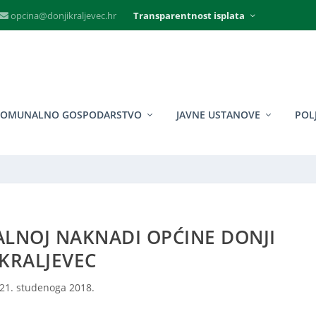
opcina@donjikraljevec.hr
Transparentnost isplata
KOMUNALNO GOSPODARSTVO
JAVNE USTANOVE
POL
LNOJ NAKNADI OPĆINE DONJI
KRALJEVEC
21. studenoga 2018.