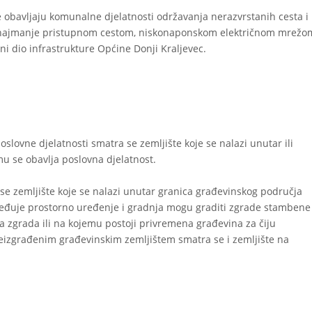
 obavljaju komunalne djelatnosti održavanja nerazvrstanih cesta i
ne najmanje pristupnom cestom, niskonaponskom električnom mrežo
i dio infrastrukture Općine Donji Kraljevec.
slovne djelatnosti smatra se zemljište koje se nalazi unutar ili
u se obavlja poslovna djelatnost.
e zemljište koje se nalazi unutar granica građevinskog područja
ređuje prostorno uređenje i gradnja mogu graditi zgrade stambene
a zgrada ili na kojemu postoji privremena građevina za čiju
eizgrađenim građevinskim zemljištem smatra se i zemljište na