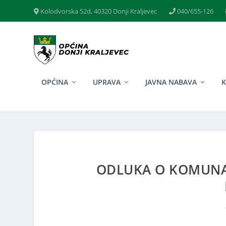
Kolodvorska 52d, 40320 Donji Kraljevec
040/655-126
OPĆINA
UPRAVA
JAVNA NABAVA
ODLUKA O KOMUNA