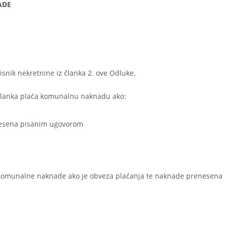
ADE
nik nekretnine iz članka 2. ove Odluke.
 članka plaća komunalnu naknadu ako:
nesena pisanim ugovorom
e komunalne naknade ako je obveza plaćanja te naknade prenesena