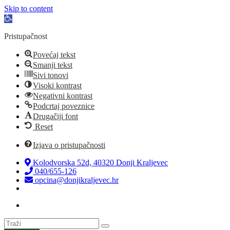
Skip to content
Open
toolbar
Pristupačnost
Povećaj tekst
Smanji tekst
Sivi tonovi
Visoki kontrast
Negativni kontrast
Podcrtaj poveznice
Drugačiji font
Reset
Izjava o pristupačnosti
Kolodvorska 52d, 40320 Donji Kraljevec
040/655-126
opcina@donjikraljevec.hr
Transparentnost isplata