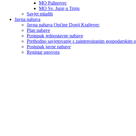
MO Palinovec
MO Sv. Juraj u Trnju
Savjet mladih
Javna nabava
Javna nabava Općine Donji Kraljevec
Plan nabave
Postupak jednostavne nabave
Prethodno savjetovanje s zainteresiranim gospodarskim 
Postupak javne nabave
Registar ugovora