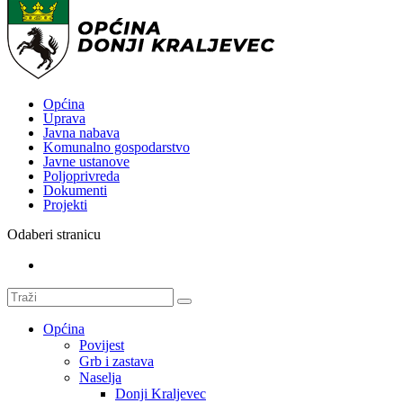
Općina
Uprava
Javna nabava
Komunalno gospodarstvo
Javne ustanove
Poljoprivreda
Dokumenti
Projekti
Odaberi stranicu
Općina
Povijest
Grb i zastava
Naselja
Donji Kraljevec