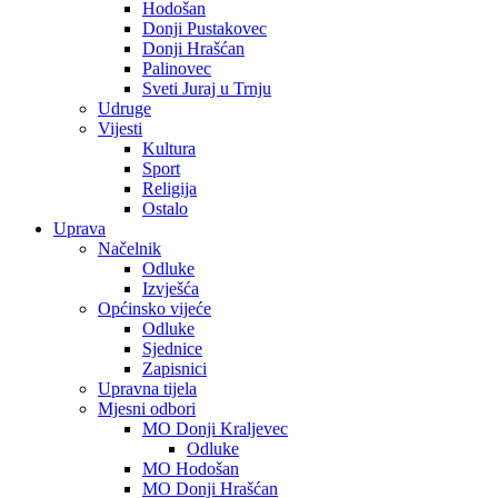
Hodošan
Donji Pustakovec
Donji Hrašćan
Palinovec
Sveti Juraj u Trnju
Udruge
Vijesti
Kultura
Sport
Religija
Ostalo
Uprava
Načelnik
Odluke
Izvješća
Općinsko vijeće
Odluke
Sjednice
Zapisnici
Upravna tijela
Mjesni odbori
MO Donji Kraljevec
Odluke
MO Hodošan
MO Donji Hrašćan