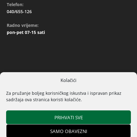
Telefon:
040/655-126
Radno vrijeme:
pon-pet 07-15 sati
Kolačići
ARHIVA
Za pružanje boljeg korisničkog iskustva i ispravan prikaz
sadržaja ova stranica koristi kolačiće.
PRIHVATI SVE
SAMO OBAVEZNI
© 2019. Sva prava pridržana | Izrada
Općina Donji Kraljevec